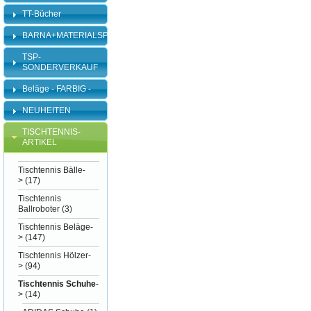
TT-Bücher
BARNA+MATERIALSPEZI
TSP-
SONDERVERKAUF
Beläge - FARBIG -
NEUHEITEN
TISCHTENNIS-
ARTIKEL
Tischtennis Bälle-
>
(17)
Tischtennis
Ballroboter
(3)
Tischtennis Beläge-
>
(147)
Tischtennis Hölzer-
>
(94)
Tischtennis Schuhe
-
>
(14)