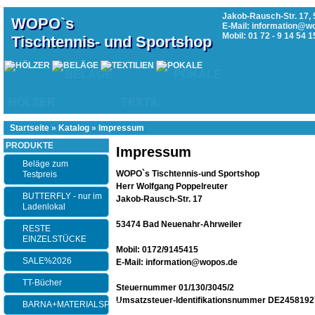
Jakob-Rausch-Str. 17, 
WOPO`s
E-Mail: information@w
Mobil: 01 72 - 9 14 54 1
Tischtennis- und Sportshop
BELÄGE
POKALE
HÖLZER
TEXTIL
Startseite
»
Katalog
»
Impressum
PRODUKTE
Impressum
Beläge zum
WOPO`s Tischtennis-und Sportshop
Testpreis
Herr Wolfgang Poppelreuter
BUTTERFLY - nur im
Jakob-Rausch-Str. 17
Ladenlokal
53474 Bad Neuenahr-Ahrweiler
RESTE
EINZELSTÜCKE
Mobil: 0172/9145415
SALE%2026
E-Mail: information@wopos.de
TT-Bücher
Steuernummer 01/130/3045/2
Umsatzsteuer-Identifikationsnummer DE245819
BARNA+MATERIALSPEZI