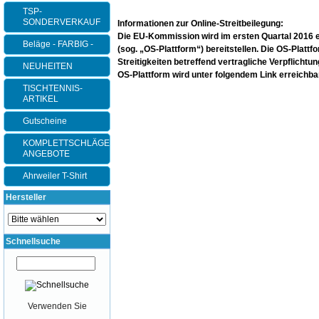
TSP-
SONDERVERKAUF
Informationen zur Online-Streitbeilegung:
Die EU-Kommission wird im ersten Quartal 2016 ein
Beläge - FARBIG -
(sog. „OS-Plattform“) bereitstellen. Die OS-Plattf
Streitigkeiten betreffend vertragliche Verpflicht
NEUHEITEN
OS-Plattform wird unter folgendem Link erreichba
TISCHTENNIS-
ARTIKEL
Gutscheine
KOMPLETTSCHLÄGER-
ANGEBOTE
Ahrweiler T-Shirt
Hersteller
Schnellsuche
Verwenden Sie