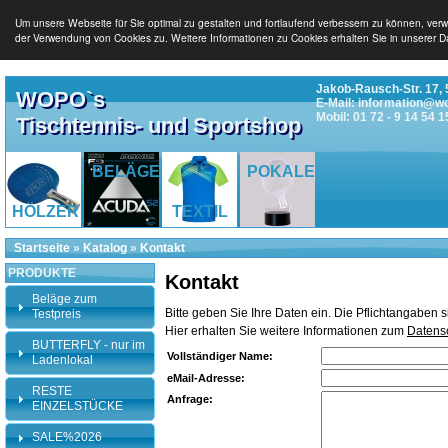
Um unsere Webseite für Sie optimal zu gestalten und fortlaufend verbessern zu können, ver
der Verwendung von Cookies zu. Weitere Informationen zu Cookies erhalten Sie in unserer D
Jakob-Rausch-Str. 17, 
WOPO`s
E-Mail: information@w
Mobil: 01 72 - 9 14 54 1
Tischtennis- und Sportshop
BELÄGE
POKALE
HÖLZER
TEXTIL
Startseite
»
Katalog
»
Kontakt
PRODUKTE
Kontakt
Beläge zum
Bitte geben Sie Ihre Daten ein. Die Pflichtangaben 
Testpreis
Hier erhalten Sie weitere Informationen zum
Datens
BUTTERFLY - nur im
Vollständiger Name:
Ladenlokal
eMail-Adresse:
RESTE
Anfrage:
EINZELSTÜCKE
SALE%2026