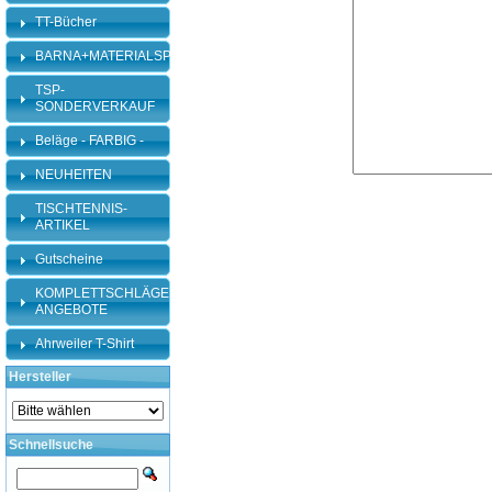
TT-Bücher
BARNA+MATERIALSPEZI
TSP-
SONDERVERKAUF
Beläge - FARBIG -
NEUHEITEN
TISCHTENNIS-
ARTIKEL
Gutscheine
KOMPLETTSCHLÄGER-
ANGEBOTE
Ahrweiler T-Shirt
Hersteller
Schnellsuche