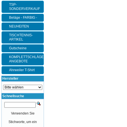
TSP-
SONDERVERKAUF
Beläge - FARBIG -
NEUHEITEN
TISCHTENNIS-
ARTIKEL
Gutscheine
KOMPLETTSCHLÄGER-
ANGEBOTE
Ahrweiler T-Shirt
Hersteller
Schnellsuche
Verwenden Sie
Stichworte, um ein