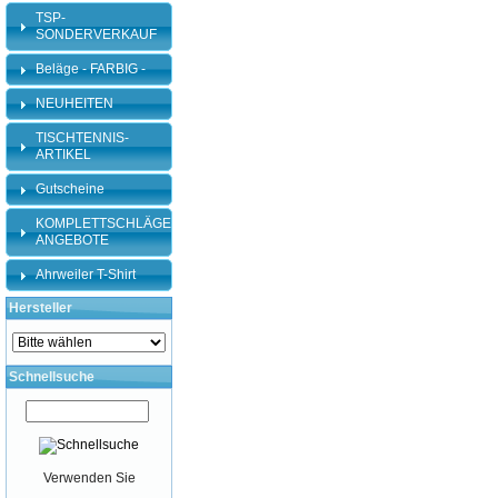
TSP-
SONDERVERKAUF
Beläge - FARBIG -
NEUHEITEN
TISCHTENNIS-
ARTIKEL
Gutscheine
KOMPLETTSCHLÄGER-
ANGEBOTE
Ahrweiler T-Shirt
Hersteller
Schnellsuche
Verwenden Sie