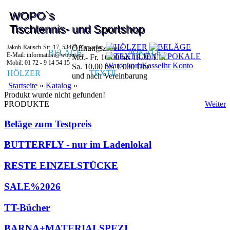
WOPO`s
Tischtennis- und Sportshop
Jakob-Rausch-Str. 17, 53474 Ahrweiler
Öffnungszeiten:
BELÄGE
POKALE
E-Mail: information@wopos.de
Mo.- Fr. 16.00 bis 18.30 Uhr
Mobil: 01 72 - 9 14 54 15
Warenkorb
Kasse
Ihr Konto
Sa. 10.00 bis 13.00 Uhr
HÖLZER
TEXTIL
und nach Vereinbarung
Startseite
»
Katalog
»
Produkt wurde nicht gefunden!
PRODUKTE
Weiter
Beläge zum Testpreis
BUTTERFLY - nur im Ladenlokal
RESTE EINZELSTÜCKE
SALE%2026
TT-Bücher
BARNA+MATERIALSPEZI