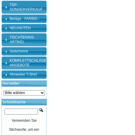
TSP-
SONDERVERKAUF
Beläge - FARBIG -
NEUHEITEN
TISCHTENNIS-
ARTIKEL
Gutscheine
KOMPLETTSCHLÄGER-
ANGEBOTE
Ahrweiler T-Shirt
Hersteller
Schnellsuche
Verwenden Sie
Stichworte, um ein