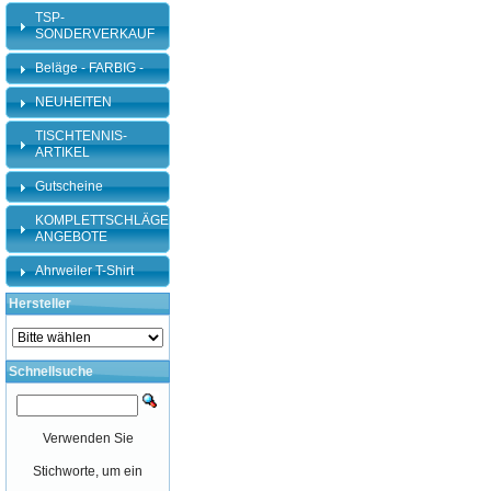
TSP-
SONDERVERKAUF
Beläge - FARBIG -
NEUHEITEN
TISCHTENNIS-
ARTIKEL
Gutscheine
KOMPLETTSCHLÄGER-
ANGEBOTE
Ahrweiler T-Shirt
Hersteller
Schnellsuche
Verwenden Sie
Stichworte, um ein