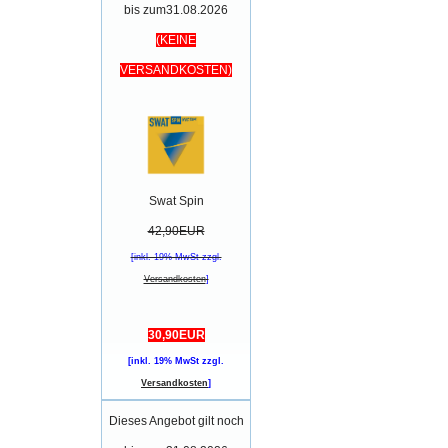
bis zum31.08.2026
(KEINE
VERSANDKOSTEN)
Swat Spin
42,90EUR
[inkl. 19% MwSt zzgl.
Versandkosten
]
30,90EUR
[inkl. 19% MwSt zzgl.
Versandkosten
]
Dieses Angebot gilt noch