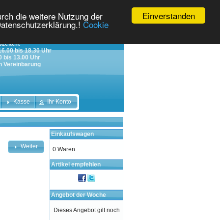
Einverstanden
rch die weitere Nutzung der
Datenschutzerklärung.!
Cookie
zeiten:
 16.00 bis 18.30 Uhr
0 bis 13.00 Uhr
h Vereinbarung
Kasse
Ihr Konto
Einkaufswagen
Weiter
0 Waren
Artikel empfehlen
Angebot der Woche
Dieses Angebot gilt noch