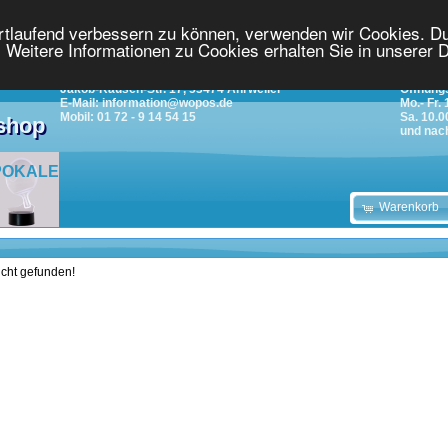
ortlaufend verbessern zu können, verwenden wir Cookies. Du
Weitere Informationen zu Cookies erhalten Sie in unserer 
Jakob-Rausch-Str. 17, 53474 Ahrweiler
Öffnungs
E-Mail: information@wopos.de
Mo.- Fr.
Mobil: 01 72 - 9 14 54 15
Sa. 10.0
tshop
und nac
POKALE
Warenkorb
icht gefunden!