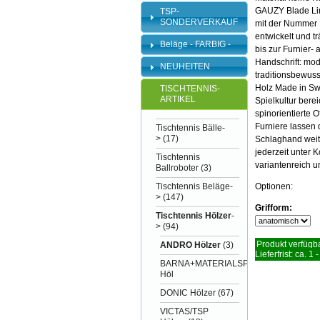
GAUZY Blade L
TSP-
SONDERVERKAUF
mit der Nummer 
entwickelt und tr
Beläge - FARBIG -
bis zur Furnier-
Handschrift: mo
NEUHEITEN
traditionsbewuss
Holz Made in Sw
TISCHTENNIS-
ARTIKEL
Spielkultur bere
spinorientierte O
Furniere lassen 
Tischtennis Bälle-
>
(17)
Schlaghand weit
jederzeit unter K
Tischtennis
variantenreich 
Ballroboter
(3)
Tischtennis Beläge-
Optionen:
>
(147)
Grifform:
Tischtennis Hölzer
-
>
(94)
Produkt verfügba
ANDRO Hölzer
(3)
Lieferfrist: ca. 1 
BARNA+MATERIALSPEZI
Höl
DONIC Hölzer
(67)
VICTAS/TSP