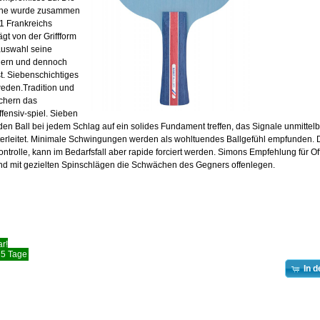
ine wurde zusammen
1 Frankreichs
ägt von der Griffform
 auswahl seine
dern und dennoch
t. Siebenschichtiges
eden.Tradition und
ichern das
ffensiv-spiel. Sieben
den Ball bei jedem Schlag auf ein solides Fundament treffen, das Signale unmittelb
erleitet. Minimale Schwingungen werden als wohltuendes Ballgefühl empfunden. 
ontrolle, kann im Bedarfsfall aber rapide forciert werden. Simons Empfehlung für Off
und mit gezielten Spinschlägen die Schwächen des Gegners offenlegen.
r!
- 5 Tage
In 