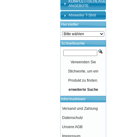
KOMPLETTSCHLÄGER-
ANGEBOTE
Ahrweiler T-Shirt
Hersteller
Schnellsuche
Verwenden Sie
Stichworte, um ein
Produkt zu finden.
erweiterte Suche
Informationen
Versand und Zahlung
Datenschutz
Unsere AGB
Impressum