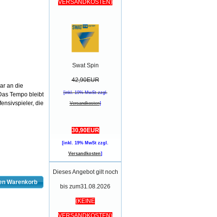
VERSANDKOSTEN)
Swat Spin
42,90EUR
ar an die
[inkl. 19% MwSt zzgl.
Das Tempo bleibt
ensivspieler, die
Versandkosten
]
30,90EUR
[inkl. 19% MwSt zzgl.
Versandkosten
]
Dieses Angebot gilt noch
den Warenkorb
bis zum31.08.2026
(KEINE
VERSANDKOSTEN)