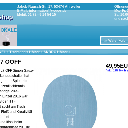
Jakob-Rausch-Str. 17, 53474 Ahrweiler
Öffnungs
E-Mail: information@wopos.de
Mo.- Fr.
Mobil: 01 72 - 9 14 54 15
Sa. 10.0
tshop
und nac
POKALE
Warenkorb
KEL
»
Tischtennis Hölzer
»
ANDRO Hölzer
»
L7 OOFF
49,95E
L7 OFF Simon Gauzy,
[inkl. 19% MwSt 
enbotschafter, hat
agender Spieler im
itzentischtennis
jährige Vize-
m Einzel 2016 war
8 der ITTF
d sticht am Tisch
 Fleiß und Kreativität
beitet
und lässt beim
Kompromisse zu. Die