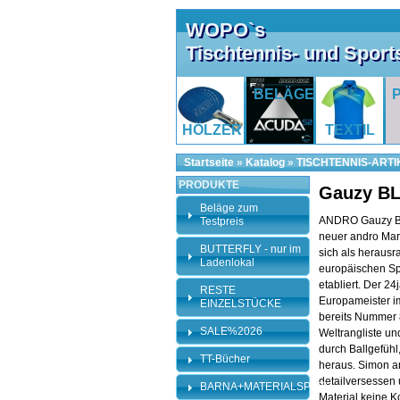
WOPO`s
Tischtennis- und Spor
BELÄGE
HÖLZER
TEXTIL
Startseite
»
Katalog
»
TISCHTENNIS-ARTI
PRODUKTE
Gauzy B
Beläge zum
ANDRO Gauzy B
Testpreis
neuer andro Mark
BUTTERFLY - nur im
sich als herausr
Ladenlokal
europäischen Sp
etabliert. Der 24
RESTE
Europameister i
EINZELSTÜCKE
bereits Nummer 
SALE%2026
Weltrangliste un
durch Ballgefühl,
TT-Bücher
heraus. Simon ar
detailversessen 
BARNA+MATERIALSPEZI
Material keine 