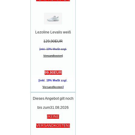
Lezoline Levalis weiß
129,90EUR
[inkl. 19% MwSt zzgl.
Versandkosten
]
99,90EUR
[inkl. 19% MwSt zzgl.
Versandkosten
]
Dieses Angebot gilt noch
bis zum31.08.2026
(KEINE
VERSANDKOSTEN)