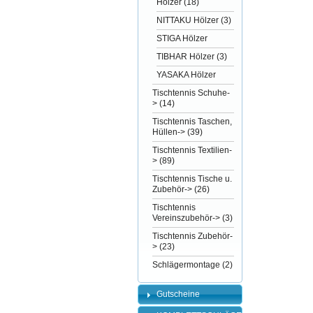
Hölzer
(18)
NITTAKU Hölzer
(3)
STIGA Hölzer
TIBHAR Hölzer
(3)
YASAKA Hölzer
Tischtennis Schuhe-
>
(14)
Tischtennis Taschen,
Hüllen->
(39)
Tischtennis Textilien-
>
(89)
Tischtennis Tische u.
Zubehör->
(26)
Tischtennis
Vereinszubehör->
(3)
Tischtennis Zubehör-
>
(23)
Schlägermontage
(2)
Gutscheine