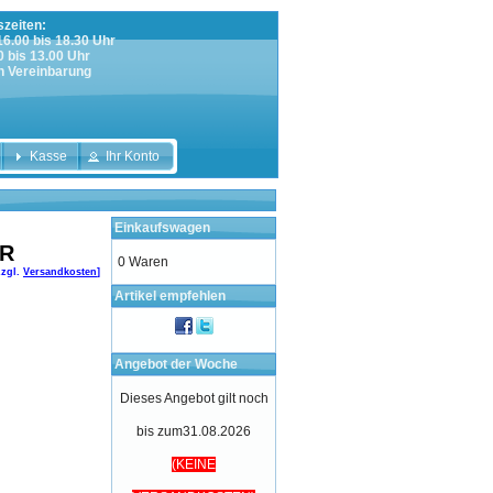
zeiten:
 16.00 bis 18.30 Uhr
0 bis 13.00 Uhr
h Vereinbarung
Kasse
Ihr Konto
Einkaufswagen
UR
0 Waren
zzgl.
Versandkosten
]
Artikel empfehlen
Angebot der Woche
Dieses Angebot gilt noch
bis zum31.08.2026
(KEINE