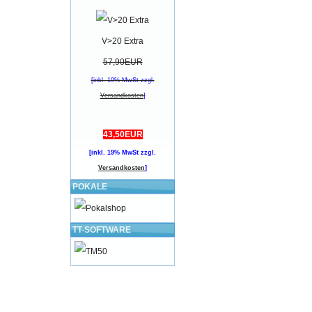
V>20 Extra
57,90EUR
[inkl. 19% MwSt zzgl.
Versandkosten
]
43,50EUR
[inkl. 19% MwSt zzgl.
Versandkosten
]
POKALE
TT-SOFTWARE