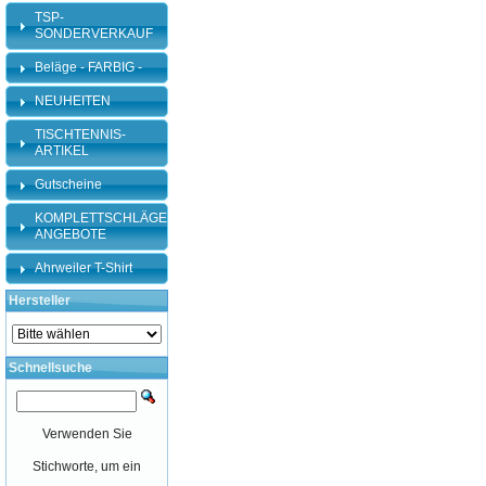
TSP-
SONDERVERKAUF
Beläge - FARBIG -
NEUHEITEN
TISCHTENNIS-
ARTIKEL
Gutscheine
KOMPLETTSCHLÄGER-
ANGEBOTE
Ahrweiler T-Shirt
Hersteller
Schnellsuche
Verwenden Sie
Stichworte, um ein