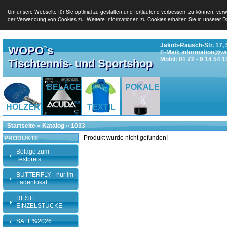
Um unsere Webseite für Sie optimal zu gestalten und fortlaufend verbessern zu können, ver
der Verwendung von Cookies zu. Weitere Informationen zu Cookies erhalten Sie in unserer D
Jakob-Rausch-Str. 17, 
WOPO`s
E-Mail: information@w
Mobil: 01 72 - 9 14 54 1
Tischtennis- und Sportshop
BELÄGE
POKALE
HÖLZER
TEXTIL
Startseite
»
Katalog
»
1033
Produkt wurde nicht gefunden!
PRODUKTE
Beläge zum
Testpreis
BUTTERFLY - nur im
Ladenlokal
RESTE
EINZELSTÜCKE
SALE%2026