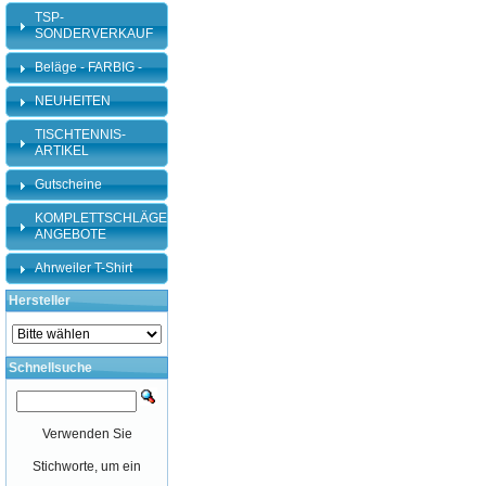
TSP-
SONDERVERKAUF
Beläge - FARBIG -
NEUHEITEN
TISCHTENNIS-
ARTIKEL
Gutscheine
KOMPLETTSCHLÄGER-
ANGEBOTE
Ahrweiler T-Shirt
Hersteller
Schnellsuche
Verwenden Sie
Stichworte, um ein