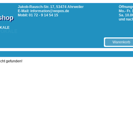
Jakob-Rausch-Str. 17, 53474 Ahrweiler
Öffnungs
E-Mail: information@wopos.de
Mo.- Fr.
Mobil: 01 72 - 9 14 54 15
Sa. 10.0
tshop
und nac
POKALE
Warenkorb
icht gefunden!