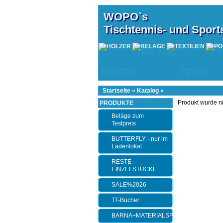
WOPO`s
Tischtennis- und Spor
BELÄGE
HÖLZER
TEXTIL
Startseite
»
Katalog
»
Produkt wurde n
PRODUKTE
Beläge zum
Testpreis
BUTTERFLY - nur im
Ladenlokal
RESTE
EINZELSTÜCKE
SALE%2026
TT-Bücher
BARNA+MATERIALSPEZI