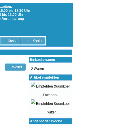
zeiten:
 16.00 bis 18.30 Uhr
0 bis 13.00 Uhr
h Vereinbarung
Kasse
Ihr Konto
Einkaufswagen
Weiter
0 Waren
Artikel empfehlen
Angebot der Woche