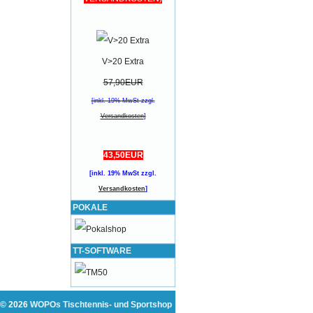
V>20 Extra
57,90EUR
[inkl. 19% MwSt zzgl.
Versandkosten
]
43,50EUR
[inkl. 19% MwSt zzgl.
Versandkosten
]
POKALE
TT-SOFTWARE
 © 2026
WOPOs Tischtennis- und Sportshop