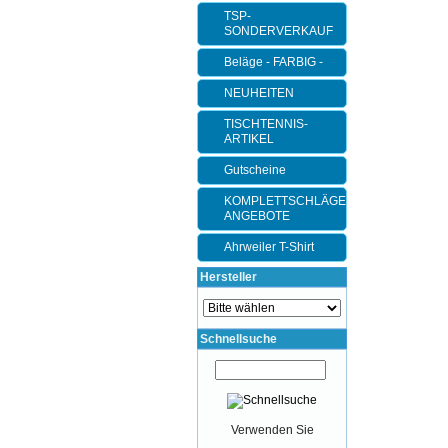
TSP-
SONDERVERKAUF
Beläge - FARBIG -
NEUHEITEN
TISCHTENNIS-
ARTIKEL
Gutscheine
KOMPLETTSCHLÄGER-
ANGEBOTE
Ahrweiler T-Shirt
Hersteller
Schnellsuche
Verwenden Sie