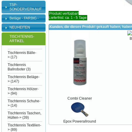
TSP-
SONDERVERKAUF
Produkt verfügbar!
Lieferfrist: ca. 1 - 5 Tage
Beläge - FARBIG -
Kunden, die dieses Produkt gekauft haben, haben
NEUHEITEN
TISCHTENNIS-
B
ARTIKEL
Tischtennis Bälle-
>
(17)
Tischtennis
Ballroboter
(3)
Tischtennis Beläge-
>
(147)
Tischtennis Hölzer-
>
(94)
Combi Cleaner
Tischtennis Schuhe-
>
(14)
Tischtennis Taschen,
Hüllen->
(39)
Epox Powerallround
Tischtennis Textilien-
>
(89)