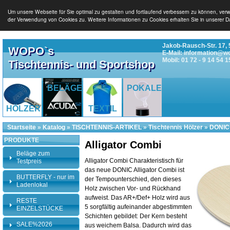
Um unsere Webseite für Sie optimal zu gestalten und fortlaufend verbessern zu können, ver
der Verwendung von Cookies zu. Weitere Informationen zu Cookies erhalten Sie in unserer D
Jakob-Rausch-Str. 17, 
WOPO`s
E-Mail: information@w
Mobil: 01 72 - 9 14 54 1
Tischtennis- und Sportshop
BELÄGE
POKALE
HÖLZER
TEXTIL
Startseite
»
Katalog
»
TISCHTENNIS-ARTIKEL
»
Tischtennis Hölzer
»
DONIC 
PRODUKTE
Alligator Combi
Beläge zum
Alligator Combi Charakteristisch für
Testpreis
das neue DONIC Alligator Combi ist
BUTTERFLY - nur im
der Tempounterschied, den dieses
Ladenlokal
Holz zwischen Vor- und Rückhand
aufweist. Das AR+/Def+ Holz wird aus
RESTE
5 sorgfältig aufeinander abgestimmten
EINZELSTÜCKE
Schichten gebildet: Der Kern besteht
SALE%2026
aus weichem Balsa. Dadurch wird das