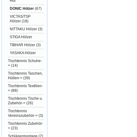
Höl
DONIC Hölzer
(67)
VICTAS/TSP
Hölzer
(18)
NITTAKU Hölzer
(3)
STIGA Hölzer
TIBHAR Hölzer
(3)
YASAKA Hölzer
Tischtennis Schuhe-
>
(14)
Tischtennis Taschen,
Hüllen->
(39)
Tischtennis Textilien-
>
(89)
Tischtennis Tische u.
Zubehör->
(26)
Tischtennis
Vereinszubehör->
(3)
Tischtennis Zubehör-
>
(23)
Schlägermontage
(2)