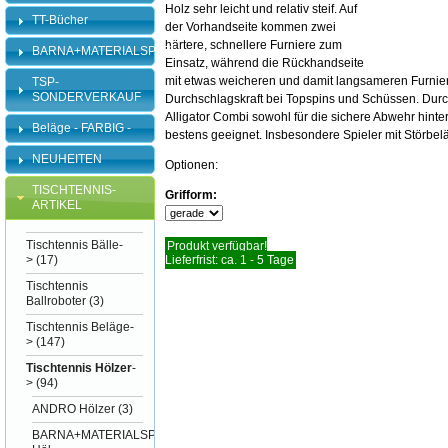
Holz sehr leicht und relativ steif. Auf
TT-Bücher
der Vorhandseite kommen zwei
härtere, schnellere Furniere zum
BARNA+MATERIALSPEZI
Einsatz, während die Rückhandseite
mit etwas weicheren und damit langsameren Furniere
TSP-
SONDERVERKAUF
Durchschlagskraft bei Topspins und Schüssen. Durc
Alligator Combi sowohl für die sichere Abwehr hinte
Beläge - FARBIG -
bestens geeignet. Insbesondere Spieler mit Störbel
NEUHEITEN
Optionen:
TISCHTENNIS-
Grifform:
ARTIKEL
Tischtennis Bälle-
Produkt verfügbar!
>
(17)
Lieferfrist: ca. 1 - 5 Tage
Tischtennis
Ballroboter
(3)
Tischtennis Beläge-
>
(147)
Tischtennis Hölzer
-
>
(94)
ANDRO Hölzer
(3)
BARNA+MATERIALSPEZI