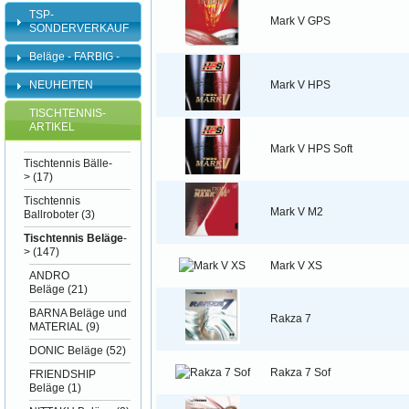
TSP-
Mark V GPS
SONDERVERKAUF
Beläge - FARBIG -
Mark V HPS
NEUHEITEN
TISCHTENNIS-
ARTIKEL
Mark V HPS Soft
Tischtennis Bälle-
>
(17)
Tischtennis
Mark V M2
Ballroboter
(3)
Tischtennis Beläge
-
>
(147)
Mark V XS
ANDRO
Beläge
(21)
BARNA Beläge und
Rakza 7
MATERIAL
(9)
DONIC Beläge
(52)
Rakza 7 Sof
FRIENDSHIP
Beläge
(1)