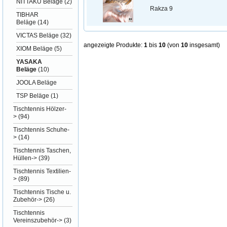
NITTAKU Beläge
(2)
Rakza 9
TIBHAR
Beläge
(14)
VICTAS Beläge
(32)
angezeigte Produkte:
1
bis
10
(von
10
insgesamt)
XIOM Beläge
(5)
YASAKA
Beläge
(10)
JOOLA Beläge
TSP Beläge
(1)
Tischtennis Hölzer-
>
(94)
Tischtennis Schuhe-
>
(14)
Tischtennis Taschen,
Hüllen->
(39)
Tischtennis Textilien-
>
(89)
Tischtennis Tische u.
Zubehör->
(26)
Tischtennis
Vereinszubehör->
(3)