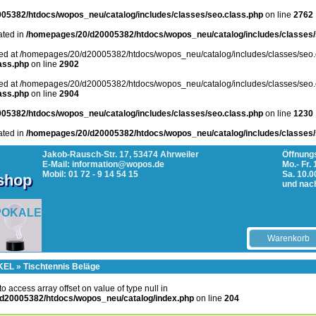
05382/htdocs/wopos_neu/catalog/includes/classes/seo.class.php
on line
2762
cated in
/homepages/20/d20005382/htdocs/wopos_neu/catalog/includes/classes/
arted at /homepages/20/d20005382/htdocs/wopos_neu/catalog/includes/classes/seo.
ass.php
on line
2902
arted at /homepages/20/d20005382/htdocs/wopos_neu/catalog/includes/classes/seo.
ass.php
on line
2904
05382/htdocs/wopos_neu/catalog/includes/classes/seo.class.php
on line
1230
cated in
/homepages/20/d20005382/htdocs/wopos_neu/catalog/includes/classes/
Jakob-Rausch-Str. 17, 53474 Ahrweiler
Öffnungs
E-Mail: information@wopos.de
Mo.- Fr.
Mobil: 01 72 - 9 14 54 15
Sa. 10.0
tshop
und nac
POKALE
Warenkorb
KEL
»
Tischtennis Beläge
 to access array offset on value of type null in
d20005382/htdocs/wopos_neu/catalog/index.php
on line
204