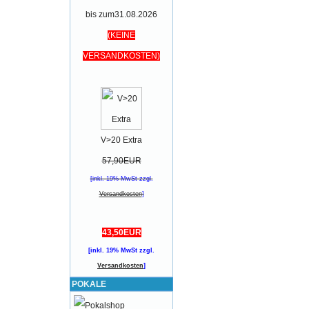
bis zum31.08.2026
(KEINE
VERSANDKOSTEN)
V>20 Extra
57,90EUR
[inkl. 19% MwSt zzgl.
Versandkosten
]
43,50EUR
[inkl. 19% MwSt zzgl.
Versandkosten
]
POKALE