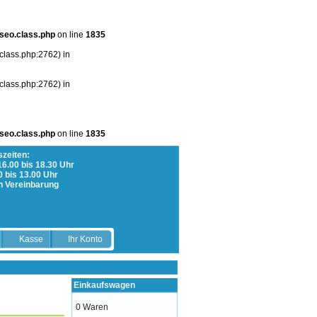
seo.class.php
on line
1835
class.php:2762) in
class.php:2762) in
seo.class.php
on line
1835
zeiten:
 16.00 bis 18.30 Uhr
0 bis 13.00 Uhr
h Vereinbarung
Kasse
Ihr Konto
Einkaufswagen
0 Waren