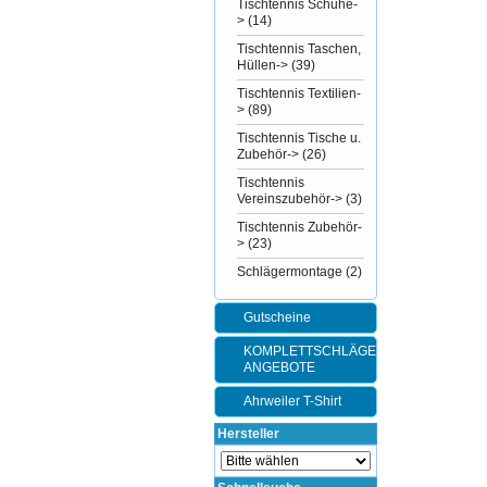
Tischtennis Schuhe-
>
(14)
Tischtennis Taschen,
Hüllen->
(39)
Tischtennis Textilien-
>
(89)
Tischtennis Tische u.
Zubehör->
(26)
Tischtennis
Vereinszubehör->
(3)
Tischtennis Zubehör-
>
(23)
Schlägermontage
(2)
Gutscheine
KOMPLETTSCHLÄGER-
ANGEBOTE
Ahrweiler T-Shirt
Hersteller