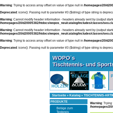
Warning
: Trying to access array offset on value of type null in
/homepages/20/d200
Deprecated
: iconv(): Passing null to parameter #3 ($string) of type string is depre
Warning
: Cannot modify header information - headers already sent by (output st
/homepages/20/d20005382/htdocs/wopos_neu/catalog/includes/classes/seo.cl
Warning
: Cannot modify header information - headers already sent by (output st
/homepages/20/d20005382/htdocs/wopos_neu/catalog/includes/classes/seo.cl
Warning
: Trying to access array offset on value of type null in
/homepages/20/d200
Deprecated
: iconv(): Passing null to parameter #3 ($string) of type string is depre
WOPO`s
Tischtennis- und Spor
BELÄGE
HÖLZER
TEXTIL
Startseite
»
Katalog
»
TISCHTENNIS-ARTI
PRODUKTE
Warning
: Trying
/homepages/20/
Beläge zum
Testpreis