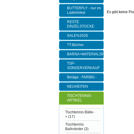
BUTTERFLY - nur im
Es gibt keine Pr
Ladenlokal
RESTE
EINZELSTÜCKE
SALE%2026
TT-Bücher
BARNA+MATERIALSPEZI
TSP-
SONDERVERKAUF
Beläge - FARBIG -
NEUHEITEN
TISCHTENNIS-
ARTIKEL
Tischtennis Bälle-
>
(17)
Tischtennis
Ballroboter
(3)