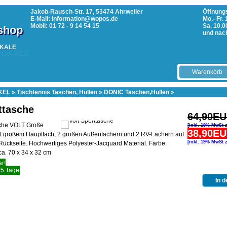
Jakob-Rausch-Str. 17, 53474 Ahrweiler
Öffnungs
E-Mail: information@wopos.de
Mo.- Fr.
Mobil: 01 72 - 9 14 54 15
Sa. 10.0
tshop
und nac
POKALE
Warenkorb
KEL
»
Tischtennis Taschen, Hüllen
»
DONIC Taschen,Hüllen
»
ttasche
64,90E
che VOLT Große
[inkl. 19% MwSt 
38,90E
it großem Hauptfach, 2 großen Außenfächern und 2 RV-Fächern auf
[inkl. 19% MwSt 
Rückseite. Hochwertiges Polyester-Jacquard Material. Farbe:
a. 70 x 34 x 32 cm
r!
- 5 Tage
In 