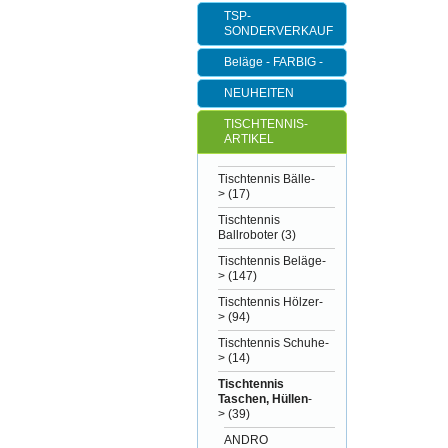
TSP-
SONDERVERKAUF
Beläge - FARBIG -
NEUHEITEN
TISCHTENNIS-
ARTIKEL
Tischtennis Bälle-
>
(17)
Tischtennis
Ballroboter
(3)
Tischtennis Beläge-
>
(147)
Tischtennis Hölzer-
>
(94)
Tischtennis Schuhe-
>
(14)
Tischtennis
Taschen, Hüllen
-
>
(39)
ANDRO