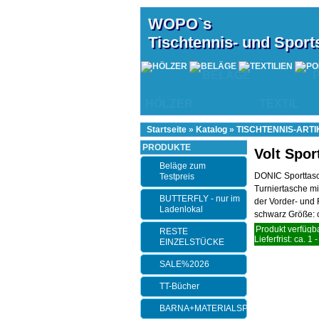
WOPO`s
Tischtennis- und Spor
BELÄGE
HÖLZER
TEXTIL
Startseite
»
Katalog
»
TISCHTENNIS-ARTI
PRODUKTE
Volt Spor
Beläge zum
DONIC Sporttas
Testpreis
Turniertasche m
BUTTERFLY - nur im
der Vorder- und 
Ladenlokal
schwarz Größe: c
Produkt verfügba
RESTE
Lieferfrist: ca. 1 
EINZELSTÜCKE
SALE%2026
TT-Bücher
BARNA+MATERIALSPEZI