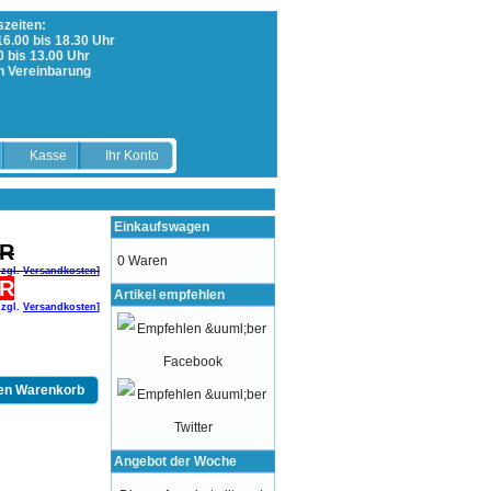
zeiten:
 16.00 bis 18.30 Uhr
0 bis 13.00 Uhr
h Vereinbarung
Kasse
Ihr Konto
Einkaufswagen
UR
0 Waren
zzgl.
Versandkosten
]
UR
Artikel empfehlen
zzgl.
Versandkosten
]
den Warenkorb
Angebot der Woche