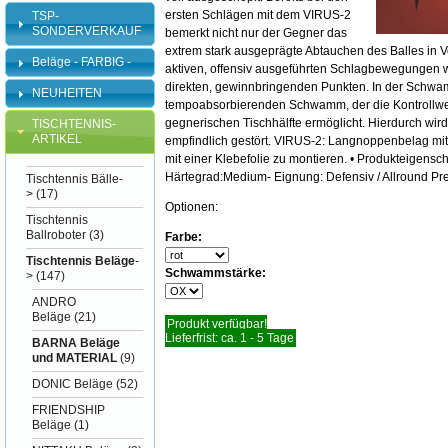
ersten Schlägen mit dem VIRUS-2
TSP-
SONDERVERKAUF
bemerkt nicht nur der Gegner das
extrem stark ausgeprägte Abtauchen des Balles in 
Beläge - FARBIG -
aktiven, offensiv ausgeführten Schlagbewegungen wir
direkten, gewinnbringenden Punkten. In der Schwa
NEUHEITEN
tempoabsorbierenden Schwamm, der die Kontrollwert
gegnerischen Tischhälfte ermöglicht. Hierdurch wird
TISCHTENNIS-
ARTIKEL
empfindlich gestört. VIRUS-2: Langnoppenbelag mit
mit einer Klebefolie zu montieren. • Produkteigensc
Härtegrad:Medium- Eignung: Defensiv / Allround Pr
Tischtennis Bälle-
>
(17)
Optionen:
Tischtennis
Ballroboter
(3)
Farbe:
Tischtennis Beläge
-
Schwammstärke:
>
(147)
ANDRO
Beläge
(21)
Produkt verfügbar!
Lieferfrist: ca. 1 - 5 Tage
BARNA Beläge
und MATERIAL
(9)
DONIC Beläge
(52)
FRIENDSHIP
Beläge
(1)