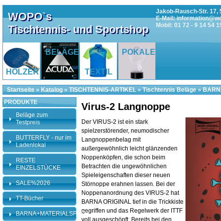
Jakob-Rausch-Str. 17, 
WOPO`s
E-Mail: information@w
Mobil: 01 72 - 9 14 54 1
Tischtennis- und Sportshop
BELÄGE
POKALE
HÖLZER
TEXTIL
Startseite
»
Katalog
»
TISCHTENNIS-ARTIKEL
»
Tischtennis Beläge
»
BARNA
PRODUKTE
Virus-2 Langnoppe
Beläge zum
Der VIRUS-2 ist ein stark
Testpreis
spielzerstörender, neumodischer
BUTTERFLY - nur im
Langnoppenbelag mit
Ladenlokal
außergewöhnlich leicht glänzenden
Noppenköpfen, die schon beim
RESTE
Betrachten die ungewöhnlichen
EINZELSTÜCKE
Spieleigenschaften dieser neuen
SALE%2026
Störnoppe erahnen lassen. Bei der
Noppenanordnung des VIRUS-2 hat
TT-Bücher
BARNA ORIGINAL tief in die Trickkiste
gegriffen und das Regelwerk der ITTF
BARNA+MATERIALSPEZI
voll ausgeschöpft. Bereits bei den