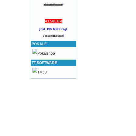
Versandkosten
]
43,50EUR
[inkl. 19% MwSt zzgl.
Versandkosten
]
POKALE
TT-SOFTWARE