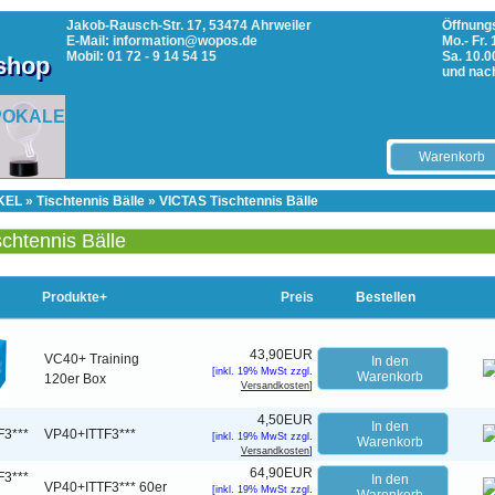
Jakob-Rausch-Str. 17, 53474 Ahrweiler
Öffnungs
E-Mail: information@wopos.de
Mo.- Fr.
Mobil: 01 72 - 9 14 54 15
Sa. 10.0
tshop
und nac
POKALE
Warenkorb
KEL
»
Tischtennis Bälle
»
VICTAS Tischtennis Bälle
chtennis Bälle
Produkte+
Preis
Bestellen
43,90EUR
VC40+ Training
In den
[inkl. 19% MwSt zzgl.
Warenkorb
120er Box
Versandkosten
]
4,50EUR
In den
VP40+ITTF3***
[inkl. 19% MwSt zzgl.
Warenkorb
Versandkosten
]
64,90EUR
In den
VP40+ITTF3*** 60er
[inkl. 19% MwSt zzgl.
Warenkorb