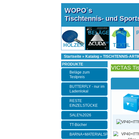
WOPO`s
Tischtennis- und Spor
BELÄGE
HÖLZER
TEXTIL
Startseite
»
Katalog
»
TISCHTENNIS-ARTI
PRODUKTE
VICTAS Tis
Beläge zum
Testpreis
BUTTERFLY - nur im
Ladenlokal
RESTE
EINZELSTÜCKE
SALE%2026
TT-Bücher
BARNA+MATERIALSPEZI