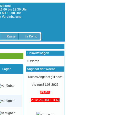
zeiten:
 16.00 bis 18.30 Uhr
0 bis 13.00 Uhr
h Vereinbarung
Kasse
Ihr Konto
Einkaufswagen
0 Waren
Lager
Angebot der Woche
Dieses Angebot gilt noch
bis zum31.08.2026
(KEINE
VERSANDKOSTEN)