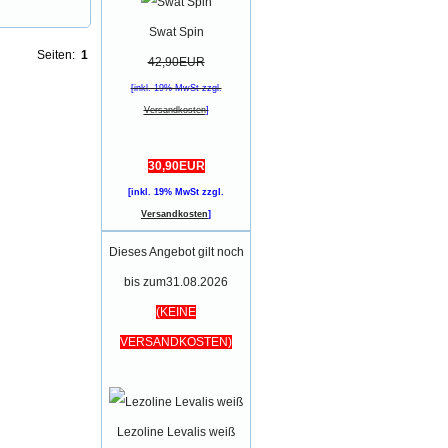
Swat Spin
Seiten:
1
42,90EUR
[inkl. 19% MwSt zzgl.
Versandkosten
]
30,90EUR
[inkl. 19% MwSt zzgl.
Versandkosten
]
Dieses Angebot gilt noch
bis zum31.08.2026
(KEINE
VERSANDKOSTEN)
Lezoline Levalis weiß