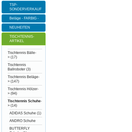
TSP-
SONDERVERKAUF
Beläge - FARBIG -
NEUHEITEN
TISCHTENNIS-
ARTIKEL
Tischtennis Bälle-
>
(17)
Tischtennis
Ballroboter
(3)
Tischtennis Beläge-
>
(147)
Tischtennis Hölzer-
>
(94)
Tischtennis Schuhe
-
>
(14)
ADIDAS Schuhe
(1)
ANDRO Schuhe
BUTTERFLY