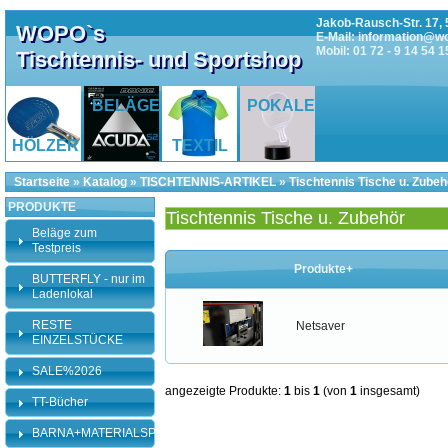
Jakob-Rausch-Str. 17, 
WOPO`s
E-Mail: information@w
Mobil: 01 72 - 9 14 54 1
Tischtennis- und Sportshop
BELÄGE
POKALE
HÖLZER
TEXTIL
Startseite
»
Katalog
»
TISCHTENNIS-ARTIKEL
»
Tischtennis Tische u. Zubeh
PRODUKTE
Tischtennis Tische u. Zubehör
Beläge zum
Testpreis
Produkte+
BUTTERFLY - nur im
Ladenlokal
RESTE
Netsaver
EINZELSTÜCKE
SALE%2026
angezeigte Produkte:
1
bis
1
(von
1
insgesamt)
TT-Bücher
BARNA+MATERIALSPEZI