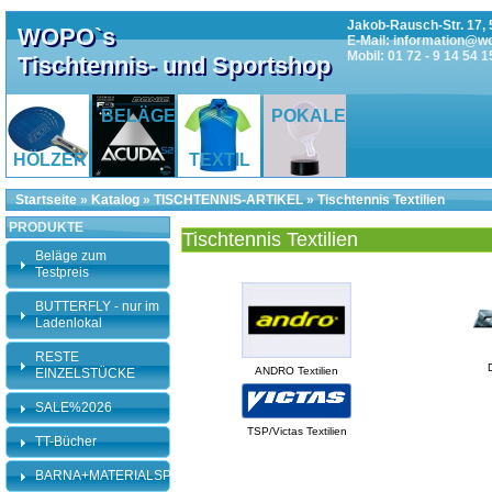
Jakob-Rausch-Str. 17, 
WOPO`s
E-Mail: information@w
Mobil: 01 72 - 9 14 54 1
Tischtennis- und Sportshop
BELÄGE
POKALE
HÖLZER
TEXTIL
Startseite
»
Katalog
»
TISCHTENNIS-ARTIKEL
»
Tischtennis Textilien
PRODUKTE
Tischtennis Textilien
Beläge zum
Testpreis
BUTTERFLY - nur im
Ladenlokal
RESTE
ANDRO Textilien
EINZELSTÜCKE
SALE%2026
TSP/Victas Textilien
TT-Bücher
BARNA+MATERIALSPEZI