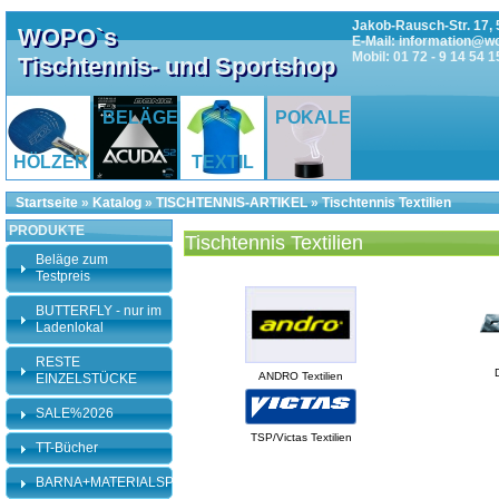
Jakob-Rausch-Str. 17, 
WOPO`s
E-Mail: information@w
Mobil: 01 72 - 9 14 54 1
Tischtennis- und Sportshop
BELÄGE
POKALE
HÖLZER
TEXTIL
Startseite
»
Katalog
»
TISCHTENNIS-ARTIKEL
»
Tischtennis Textilien
PRODUKTE
Tischtennis Textilien
Beläge zum
Testpreis
BUTTERFLY - nur im
Ladenlokal
RESTE
ANDRO Textilien
EINZELSTÜCKE
SALE%2026
TSP/Victas Textilien
TT-Bücher
BARNA+MATERIALSPEZI