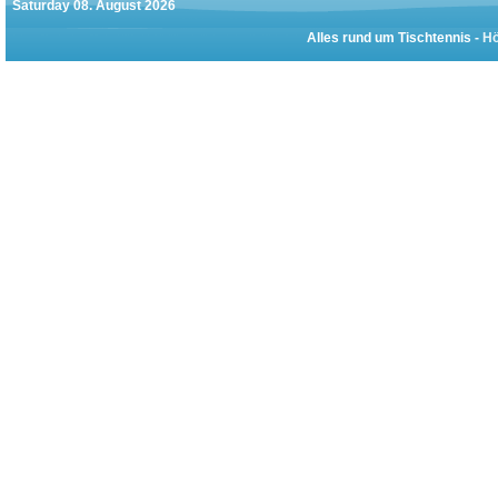
Saturday 08. August 2026
Alles rund um Tischtennis -
Hö