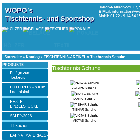
Jakob-Rausch-Str. 17, 
WOPO`s
E-Mail: information@w
Mobil: 01 72 - 9 14 54 1
Tischtennis- und Sportshop
BELÄGE
POKALE
HÖLZER
TEXTIL
Startseite
»
Katalog
»
TISCHTENNIS-ARTIKEL
»
Tischtennis Schuhe
PRODUKTE
Tischtennis Schuhe
Beläge zum
Testpreis
BUTTERFLY - nur im
ADIDAS Schuhe
Ladenlokal
DONIC Schuhe
M
RESTE
EINZELSTÜCKE
TIBHAR Schuhe
SALE%2026
VICTAS Schuhe
TT-Bücher
BARNA+MATERIALSPEZI