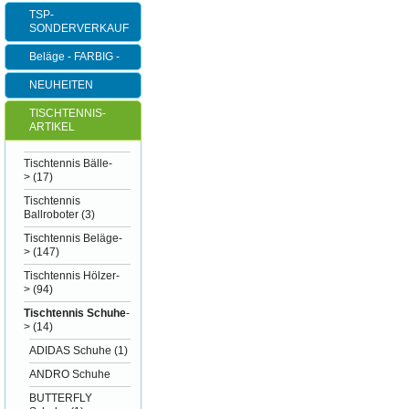
TSP-
SONDERVERKAUF
Beläge - FARBIG -
NEUHEITEN
TISCHTENNIS-
ARTIKEL
Tischtennis Bälle-
>
(17)
Tischtennis
Ballroboter
(3)
Tischtennis Beläge-
>
(147)
Tischtennis Hölzer-
>
(94)
Tischtennis Schuhe
-
>
(14)
ADIDAS Schuhe
(1)
ANDRO Schuhe
BUTTERFLY