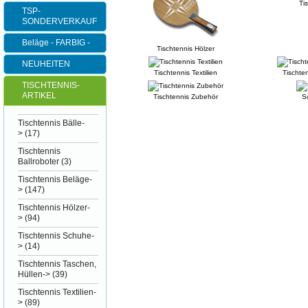
Ti
TSP-
SONDERVERKAUF
Beläge - FARBIG -
Tischtennis Hölzer
NEUHEITEN
Tischtennis Textilien
Tischte
TISCHTENNIS-
ARTIKEL
Tischtennis Zubehör
S
Tischtennis Bälle-
>
(17)
Tischtennis
Ballroboter
(3)
Tischtennis Beläge-
>
(147)
Tischtennis Hölzer-
>
(94)
Tischtennis Schuhe-
>
(14)
Tischtennis Taschen,
Hüllen->
(39)
Tischtennis Textilien-
>
(89)