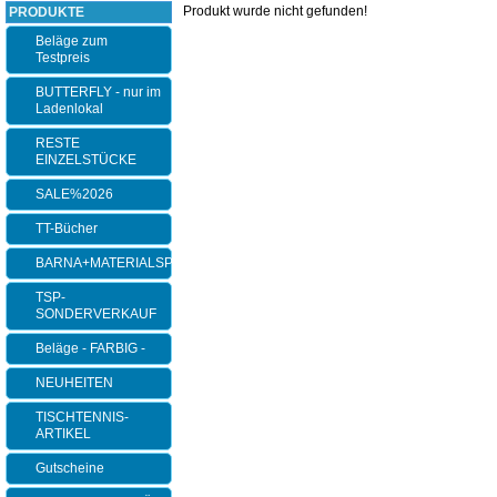
Produkt wurde nicht gefunden!
PRODUKTE
Beläge zum
Testpreis
BUTTERFLY - nur im
Ladenlokal
RESTE
EINZELSTÜCKE
SALE%2026
TT-Bücher
BARNA+MATERIALSPEZI
TSP-
SONDERVERKAUF
Beläge - FARBIG -
NEUHEITEN
TISCHTENNIS-
ARTIKEL
Gutscheine