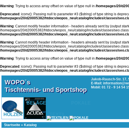
Warning
: Trying to access array offset on value of type null in
/homepages/20/d200
Deprecated
: iconv(): Passing null to parameter #3 ($string) of type string is deprec
/homepages/20/d20005382/htdocs/wopos_neu/catalog/includes/classes/seo.cl
Warning
: Cannot modify header information - headers already sent by (output start
/homepages/20/d20005382/htdocs/wopos_neu/catalog/includes/classes/seo.class
/homepages/20/d20005382/htdocs/wopos_neu/catalog/includes/classes/seo.cl
Warning
: Cannot modify header information - headers already sent by (output start
/homepages/20/d20005382/htdocs/wopos_neu/catalog/includes/classes/seo.class
/homepages/20/d20005382/htdocs/wopos_neu/catalog/includes/classes/seo.cl
Warning
: Trying to access array offset on value of type null in
/homepages/20/d200
Deprecated
: iconv(): Passing null to parameter #3 ($string) of type string is deprec
/homepages/20/d20005382/htdocs/wopos_neu/catalog/includes/classes/seo.cl
Jakob-Rausch-Str. 17, 
WOPO`s
E-Mail: information@w
Mobil: 01 72 - 9 14 54 1
Tischtennis- und Sportshop
BELÄGE
POKALE
HÖLZER
TEXTIL
Startseite
»
Katalog