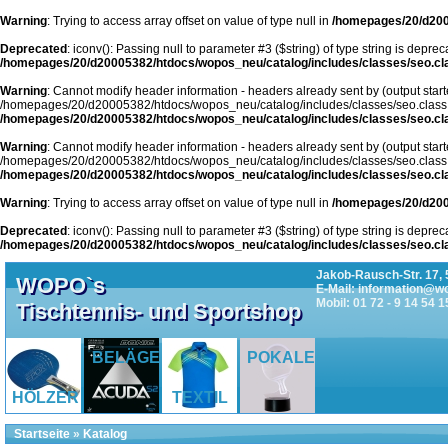
Warning
: Trying to access array offset on value of type null in
/homepages/20/d200
Deprecated
: iconv(): Passing null to parameter #3 ($string) of type string is deprec
/homepages/20/d20005382/htdocs/wopos_neu/catalog/includes/classes/seo.cl
Warning
: Cannot modify header information - headers already sent by (output start
/homepages/20/d20005382/htdocs/wopos_neu/catalog/includes/classes/seo.class
/homepages/20/d20005382/htdocs/wopos_neu/catalog/includes/classes/seo.cl
Warning
: Cannot modify header information - headers already sent by (output start
/homepages/20/d20005382/htdocs/wopos_neu/catalog/includes/classes/seo.class
/homepages/20/d20005382/htdocs/wopos_neu/catalog/includes/classes/seo.cl
Warning
: Trying to access array offset on value of type null in
/homepages/20/d200
Deprecated
: iconv(): Passing null to parameter #3 ($string) of type string is deprec
/homepages/20/d20005382/htdocs/wopos_neu/catalog/includes/classes/seo.cl
Jakob-Rausch-Str. 17, 
WOPO`s
E-Mail: information@w
Mobil: 01 72 - 9 14 54 1
Tischtennis- und Sportshop
BELÄGE
POKALE
HÖLZER
TEXTIL
Startseite
»
Katalog