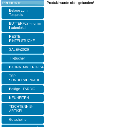
Produkt wurde nicht gefunden!
PRODUKTE
Beläge zum
Testpreis
BUTTERFLY - nur im
Ladenlokal
RESTE
EINZELSTÜCKE
SALE%2026
TT-Bücher
BARNA+MATERIALSPEZI
TSP-
SONDERVERKAUF
Beläge - FARBIG -
NEUHEITEN
TISCHTENNIS-
ARTIKEL
Gutscheine