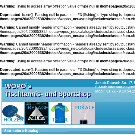
Warning
: Trying to access array offset on value of type null in
/homepages/20/d200
Deprecated
: iconv(): Passing null to parameter #3 ($string) of type string is deprec
/homepages/20/d20005382/htdocs/wopos_neu/catalog/includes/classes/seo.cl
Warning
: Cannot modify header information - headers already sent by (output start
/homepages/20/d20005382/htdocs/wopos_neu/catalog/includes/classes/seo.class
/homepages/20/d20005382/htdocs/wopos_neu/catalog/includes/classes/seo.cl
Warning
: Cannot modify header information - headers already sent by (output start
/homepages/20/d20005382/htdocs/wopos_neu/catalog/includes/classes/seo.class
/homepages/20/d20005382/htdocs/wopos_neu/catalog/includes/classes/seo.cl
Warning
: Trying to access array offset on value of type null in
/homepages/20/d200
Deprecated
: iconv(): Passing null to parameter #3 ($string) of type string is deprec
/homepages/20/d20005382/htdocs/wopos_neu/catalog/includes/classes/seo.cl
Jakob-Rausch-Str. 17, 
WOPO`s
E-Mail: information@w
Mobil: 01 72 - 9 14 54 1
Tischtennis- und Sportshop
BELÄGE
POKALE
HÖLZER
TEXTIL
Startseite
»
Katalog