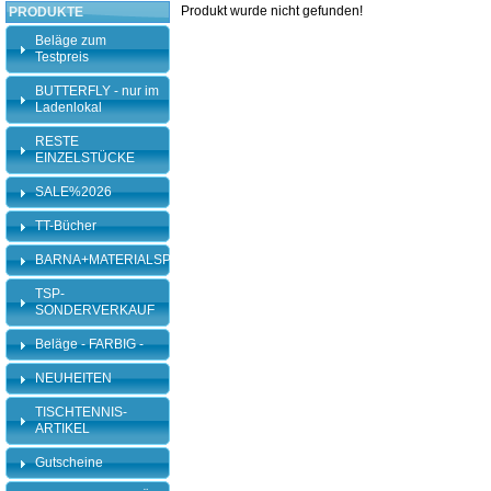
Produkt wurde nicht gefunden!
PRODUKTE
Beläge zum
Testpreis
BUTTERFLY - nur im
Ladenlokal
RESTE
EINZELSTÜCKE
SALE%2026
TT-Bücher
BARNA+MATERIALSPEZI
TSP-
SONDERVERKAUF
Beläge - FARBIG -
NEUHEITEN
TISCHTENNIS-
ARTIKEL
Gutscheine