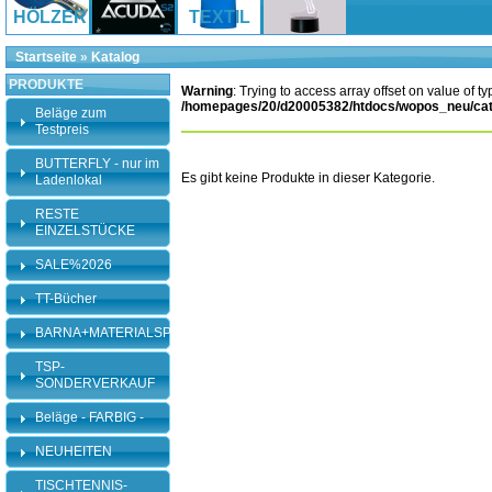
HÖLZER
TEXTIL
Startseite
»
Katalog
PRODUKTE
Warning
: Trying to access array offset on value of ty
/homepages/20/d20005382/htdocs/wopos_neu/cat
Beläge zum
Testpreis
BUTTERFLY - nur im
Es gibt keine Produkte in dieser Kategorie.
Ladenlokal
RESTE
EINZELSTÜCKE
SALE%2026
TT-Bücher
BARNA+MATERIALSPEZI
TSP-
SONDERVERKAUF
Beläge - FARBIG -
NEUHEITEN
TISCHTENNIS-