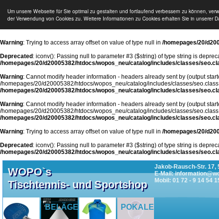
Um unsere Webseite für Sie optimal zu gestalten und fortlaufend verbessern zu können, ver
der Verwendung von Cookies zu. Weitere Informationen zu Cookies erhalten Sie in unserer D
Warning
: Trying to access array offset on value of type null in
/homepages/20/d200
Deprecated
: iconv(): Passing null to parameter #3 ($string) of type string is deprec
/homepages/20/d20005382/htdocs/wopos_neu/catalog/includes/classes/seo.cl
Warning
: Cannot modify header information - headers already sent by (output start
/homepages/20/d20005382/htdocs/wopos_neu/catalog/includes/classes/seo.class
/homepages/20/d20005382/htdocs/wopos_neu/catalog/includes/classes/seo.cl
Warning
: Cannot modify header information - headers already sent by (output start
/homepages/20/d20005382/htdocs/wopos_neu/catalog/includes/classes/seo.class
/homepages/20/d20005382/htdocs/wopos_neu/catalog/includes/classes/seo.cl
Warning
: Trying to access array offset on value of type null in
/homepages/20/d200
Deprecated
: iconv(): Passing null to parameter #3 ($string) of type string is deprec
/homepages/20/d20005382/htdocs/wopos_neu/catalog/includes/classes/seo.cl
Jakob-Rausch-Str. 17, 
WOPO`s
E-Mail: information@w
Mobil: 01 72 - 9 14 54 1
Tischtennis- und Sportshop
BELÄGE
POKALE