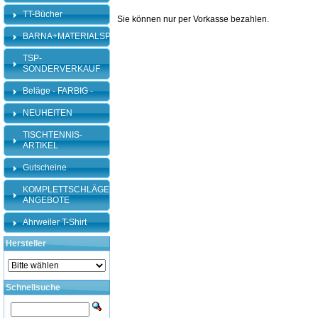
TT-Bücher
Sie können nur per Vorkasse bezahlen.
BARNA+MATERIALSPEZI
TSP-
SONDERVERKAUF
Beläge - FARBIG -
NEUHEITEN
TISCHTENNIS-
ARTIKEL
Gutscheine
KOMPLETTSCHLÄGER-
ANGEBOTE
Ahrweiler T-Shirt
Hersteller
Schnellsuche