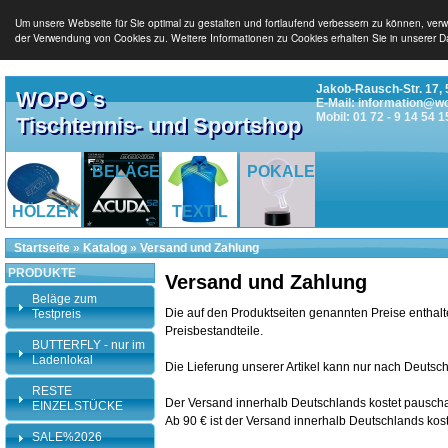
Um unsere Webseite für Sie optimal zu gestalten und fortlaufend verbessern zu können, ver
der Verwendung von Cookies zu. Weitere Informationen zu Cookies erhalten Sie in unserer D
Jakob-Rausch-Str. 17, 
WOPO`s
E-Mail: information@w
Mobil: 01 72 - 9 14 54 1
Tischtennis- und Sportshop
BELÄGE
POKALE
HÖLZER
TEXTIL
Startseite
»
Katalog
»
Versand und Zahlung
PRODUKTE
Versand und Zahlung
Beläge zum
Die auf den Produktseiten genannten Preise enthalt
Testpreis
Preisbestandteile.
BUTTERFLY - nur im
Ladenlokal
Die Lieferung unserer Artikel kann nur nach Deutsch
RESTE
Der Versand innerhalb Deutschlands kostet pauscha
EINZELSTÜCKE
Ab 90 € ist der Versand innerhalb Deutschlands kos
SALE%2026