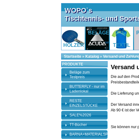
WOPO`s
Tischtennis- und Spor
BELÄGE
HÖLZER
TEXTIL
Startseite
»
Katalog
»
Versand und Zahlun
PRODUKTE
Versand 
Beläge zum
Die auf den Prod
Testpreis
Preisbestandteil
BUTTERFLY - nur im
Ladenlokal
Die Lieferung un
RESTE
Der Versand inne
EINZELSTÜCKE
Ab 90 € ist der 
SALE%2026
TT-Bücher
Sie können nur 
BARNA+MATERIALSPEZI