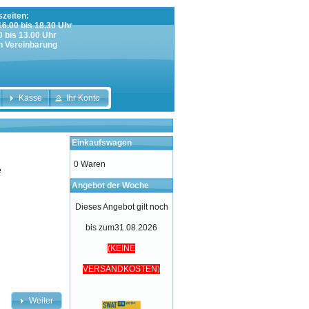
zeiten:
 16.00 bis 18.30 Uhr
0 bis 13.00 Uhr
h Vereinbarung
Kasse
Ihr Konto
Einkaufswagen
0 Waren
e
Angebot der Woche
Dieses Angebot gilt noch
bis zum31.08.2026
(KEINE
VERSANDKOSTEN)
Weiter