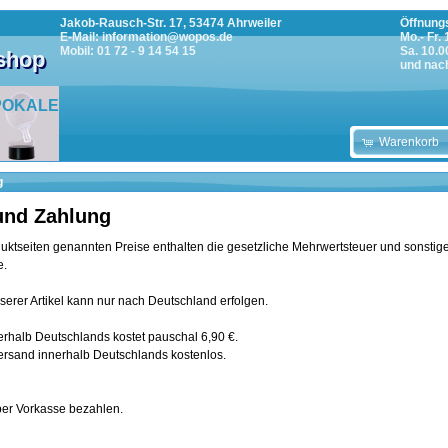
Jakob-Rausch-Str. 17, 53474 Ahrweiler
Öffnungs
E-Mail: information@wopos.de
Mo.- Fr.
Mobil: 01 72 - 9 14 54 15
Sa. 10.0
tshop
und nac
POKALE
Warenkorb
g
und Zahlung
uktseiten genannten Preise enthalten die gesetzliche Mehrwertsteuer und sonstig
e.
serer Artikel kann nur nach Deutschland erfolgen.
rhalb Deutschlands kostet pauschal 6,90 €.
Versand innerhalb Deutschlands kostenlos.
per Vorkasse bezahlen.