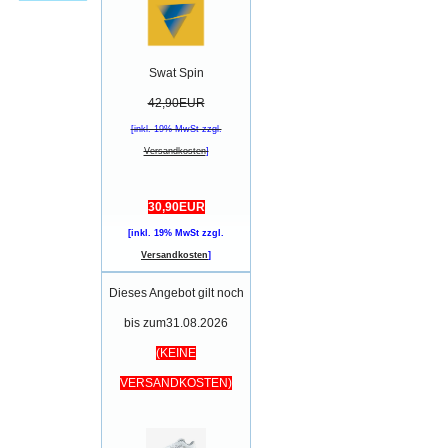
Swat Spin
42,90EUR
[inkl. 19% MwSt zzgl.
Versandkosten
]
30,90EUR
[inkl. 19% MwSt zzgl.
Versandkosten
]
Dieses Angebot gilt noch
bis zum31.08.2026
(KEINE
VERSANDKOSTEN)