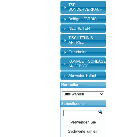
TSP-
SONDERVERKAUF
Beläge - FARBIG -
NEUHEITEN
TISCHTENNIS-
ARTIKEL
Gutscheine
KOMPLETTSCHLÄGER-
ANGEBOTE
Ahrweiler T-Shirt
Hersteller
Schnellsuche
Verwenden Sie
Stichworte, um ein