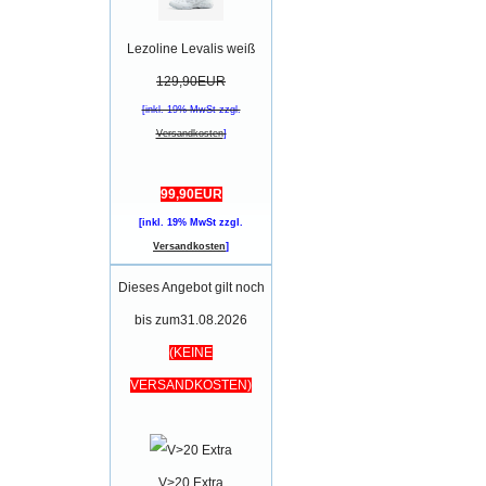
Lezoline Levalis weiß
129,90EUR
[inkl. 19% MwSt zzgl.
Versandkosten
]
99,90EUR
[inkl. 19% MwSt zzgl.
Versandkosten
]
Dieses Angebot gilt noch
bis zum31.08.2026
(KEINE
VERSANDKOSTEN)
V>20 Extra