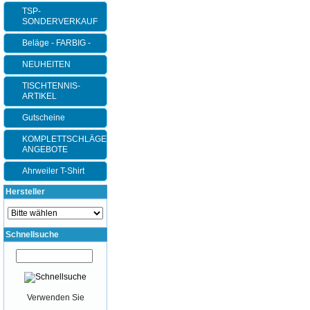
TSP-
SONDERVERKAUF
Beläge - FARBIG -
NEUHEITEN
TISCHTENNIS-
ARTIKEL
Gutscheine
KOMPLETTSCHLÄGER-
ANGEBOTE
Ahrweiler T-Shirt
Hersteller
Schnellsuche
Verwenden Sie