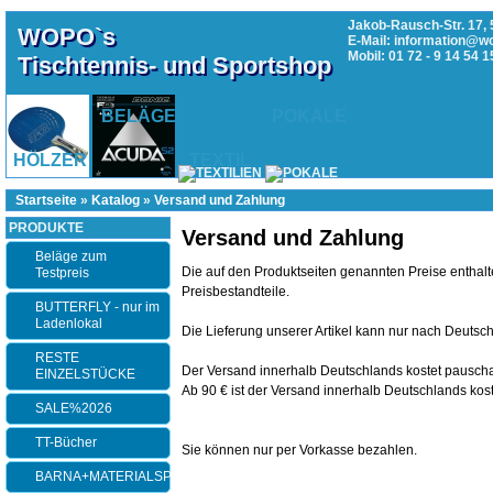
Jakob-Rausch-Str. 17, 
WOPO`s
E-Mail: information@w
Mobil: 01 72 - 9 14 54 1
Tischtennis- und Sportshop
BELÄGE
POKALE
HÖLZER
TEXTIL
Startseite
»
Katalog
»
Versand und Zahlung
PRODUKTE
Versand und Zahlung
Beläge zum
Die auf den Produktseiten genannten Preise enthalt
Testpreis
Preisbestandteile.
BUTTERFLY - nur im
Ladenlokal
Die Lieferung unserer Artikel kann nur nach Deutsch
RESTE
Der Versand innerhalb Deutschlands kostet pauscha
EINZELSTÜCKE
Ab 90 € ist der Versand innerhalb Deutschlands kos
SALE%2026
TT-Bücher
Sie können nur per Vorkasse bezahlen.
BARNA+MATERIALSPEZI