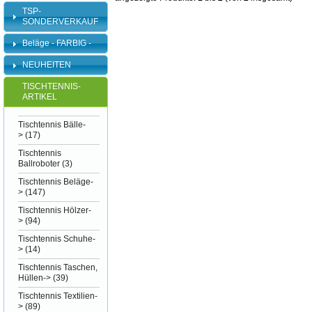
TSP-
SONDERVERKAUF
Beläge - FARBIG -
NEUHEITEN
TISCHTENNIS-
ARTIKEL
Tischtennis Bälle-
>
(17)
Tischtennis
Ballroboter
(3)
Tischtennis Beläge-
>
(147)
Tischtennis Hölzer-
>
(94)
Tischtennis Schuhe-
>
(14)
Tischtennis Taschen,
Hüllen->
(39)
Tischtennis Textilien-
>
(89)