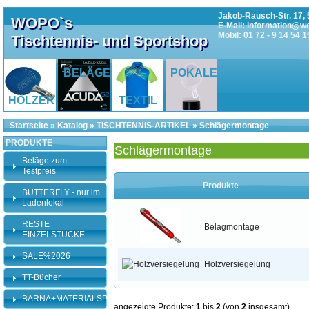
Jakob-Rausch-Str. 17, 
WOPO`s
E-Mail: information@w
Mobil: 01 72 - 9 14 54 1
Tischtennis- und Sportshop
BELÄGE
POKALE
HÖLZER
TEXTIL
Startseite
»
Katalog
»
TISCHTENNIS-ARTIKEL
»
Schlägermontage
PRODUKTE
Schlägermontage
Beläge zum
Testpreis
Produkte
BUTTERFLY - nur im
Ladenlokal
RESTE
Belagmontage
EINZELSTÜCKE
SALE%2026
Holzversiegelung
TT-Bücher
BARNA+MATERIALSPEZI
angezeigte Produkte:
1
bis
2
(von
2
insgesamt)