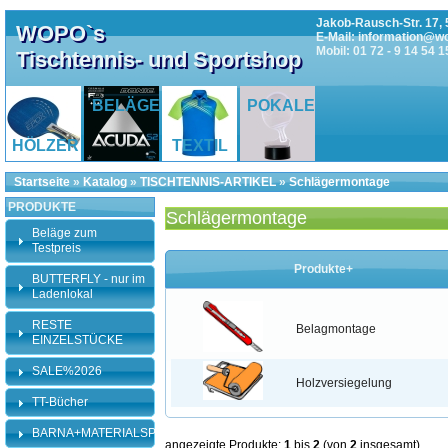
Jakob-Rausch-Str. 17, 
WOPO`s
E-Mail: information@w
Mobil: 01 72 - 9 14 54 1
Tischtennis- und Sportshop
BELÄGE
POKALE
HÖLZER
TEXTIL
Startseite
»
Katalog
»
TISCHTENNIS-ARTIKEL
»
Schlägermontage
PRODUKTE
Schlägermontage
Beläge zum
Testpreis
Produkte+
BUTTERFLY - nur im
Ladenlokal
RESTE
Belagmontage
EINZELSTÜCKE
SALE%2026
Holzversiegelung
TT-Bücher
BARNA+MATERIALSPEZI
angezeigte Produkte:
1
bis
2
(von
2
insgesamt)