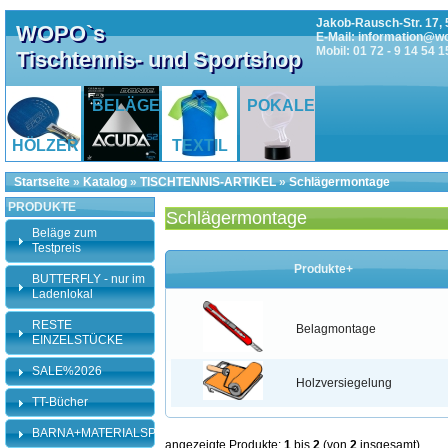
Jakob-Rausch-Str. 17, 
WOPO`s
E-Mail: information@w
Mobil: 01 72 - 9 14 54 1
Tischtennis- und Sportshop
BELÄGE
POKALE
HÖLZER
TEXTIL
Startseite
»
Katalog
»
TISCHTENNIS-ARTIKEL
»
Schlägermontage
PRODUKTE
Schlägermontage
Beläge zum
Testpreis
Produkte+
BUTTERFLY - nur im
Ladenlokal
RESTE
Belagmontage
EINZELSTÜCKE
SALE%2026
Holzversiegelung
TT-Bücher
BARNA+MATERIALSPEZI
angezeigte Produkte:
1
bis
2
(von
2
insgesamt)