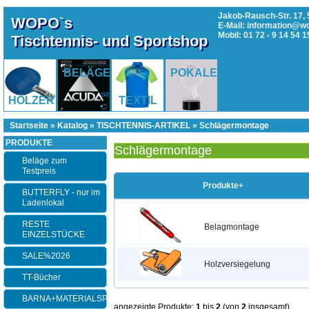
Jakob-Rausch-Str. 17, 
WOPO`s
E-Mail: information@w
Mobil: 01 72 - 9 14 54 1
Tischtennis- und Sportshop
BELÄGE
POKALE
HÖLZER
TEXTIL
Startseite
»
Katalog
»
TISCHTENNIS-ARTIKEL
»
Schlägermontage
PRODUKTE
Schlägermontage
Beläge zum
Testpreis
Produkte+
BUTTERFLY - nur im
Ladenlokal
RESTE
Belagmontage
EINZELSTÜCKE
SALE%2026
Holzversiegelung
TT-Bücher
BARNA+MATERIALSPEZI
angezeigte Produkte:
1
bis
2
(von
2
insgesamt)