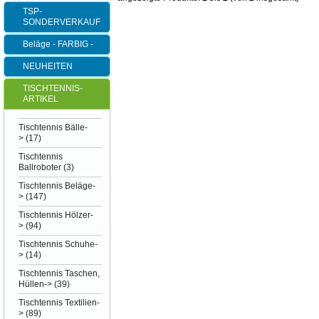
TSP-
SONDERVERKAUF
Beläge - FARBIG -
NEUHEITEN
TISCHTENNIS-
ARTIKEL
Tischtennis Bälle-
>
(17)
Tischtennis
Ballroboter
(3)
Tischtennis Beläge-
>
(147)
Tischtennis Hölzer-
>
(94)
Tischtennis Schuhe-
>
(14)
Tischtennis Taschen,
Hüllen->
(39)
Tischtennis Textilien-
>
(89)