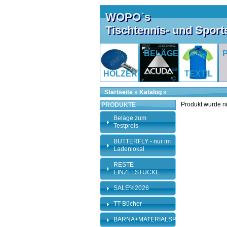
WOPO`s
Tischtennis- und Spor
BELÄGE
HÖLZER
TEXTIL
Startseite
»
Katalog
»
Produkt wurde n
PRODUKTE
Beläge zum
Testpreis
BUTTERFLY - nur im
Ladenlokal
RESTE
EINZELSTÜCKE
SALE%2026
TT-Bücher
BARNA+MATERIALSPEZI