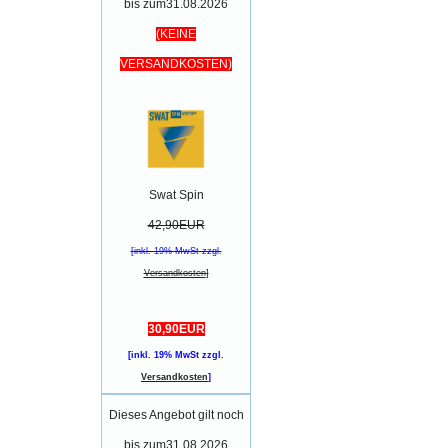
bis zum31.08.2026
(KEINE
VERSANDKOSTEN)
Swat Spin
42,90EUR
[inkl. 19% MwSt zzgl.
Versandkosten
]
30,90EUR
[inkl. 19% MwSt zzgl.
Versandkosten
]
Dieses Angebot gilt noch
bis zum31.08.2026