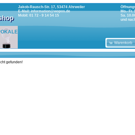
Jakob-Rausch-Str. 17, 53474 Ahrweiler
Öffnungs
E-Mail: information@wopos.de
Mo.- Fr.
Mobil: 01 72 - 9 14 54 15
Sa. 10.0
tshop
und nac
POKALE
Warenkorb
icht gefunden!