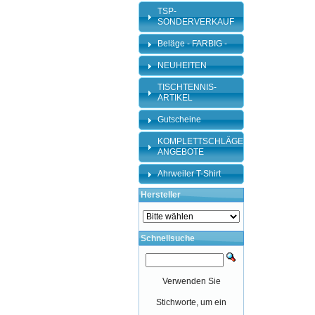
TSP-
SONDERVERKAUF
Beläge - FARBIG -
NEUHEITEN
TISCHTENNIS-
ARTIKEL
Gutscheine
KOMPLETTSCHLÄGER-
ANGEBOTE
Ahrweiler T-Shirt
Hersteller
Schnellsuche
Verwenden Sie
Stichworte, um ein