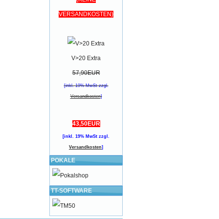
VERSANDKOSTEN)
V>20 Extra
57,90EUR
[inkl. 19% MwSt zzgl.
Versandkosten
]
43,50EUR
[inkl. 19% MwSt zzgl.
Versandkosten
]
POKALE
TT-SOFTWARE