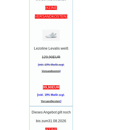
(KEINE
VERSANDKOSTEN)
Lezoline Levalis weiß
129,90EUR
[inkl. 19% MwSt zzgl.
Versandkosten
]
99,90EUR
[inkl. 19% MwSt zzgl.
Versandkosten
]
Dieses Angebot gilt noch
bis zum31.08.2026
(KEINE