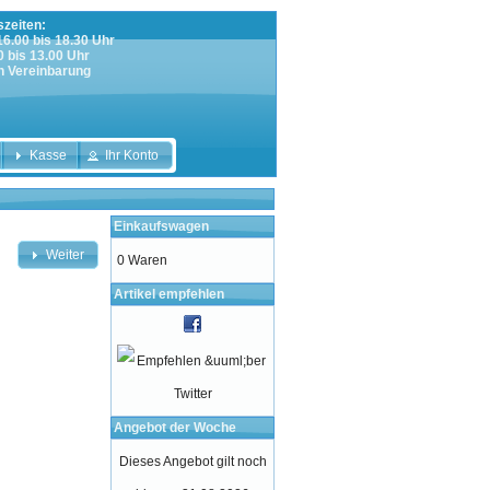
zeiten:
 16.00 bis 18.30 Uhr
0 bis 13.00 Uhr
h Vereinbarung
Kasse
Ihr Konto
Einkaufswagen
Weiter
0 Waren
Artikel empfehlen
Angebot der Woche
Dieses Angebot gilt noch