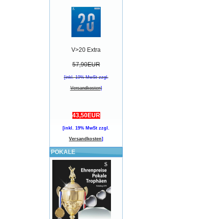
V>20 Extra
57,90EUR
[inkl. 19% MwSt zzgl.
Versandkosten
]
43,50EUR
[inkl. 19% MwSt zzgl.
Versandkosten
]
POKALE