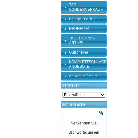
TSP-
SONDERVERKAUF
Beläge - FARBIG -
NEUHEITEN
TISCHTENNIS-
ARTIKEL
Gutscheine
KOMPLETTSCHLÄGER-
ANGEBOTE
Ahrweiler T-Shirt
Hersteller
Schnellsuche
Verwenden Sie
Stichworte, um ein