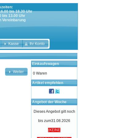
zeiten:
 16.00 bis 18.30 Uhr
0 bis 13.00 Uhr
h Vereinbarung
Kasse
Ihr Konto
Einkaufswagen
Weiter
0 Waren
Artikel empfehlen
Angebot der Woche
Dieses Angebot gilt noch
bis zum31.08.2026
(KEINE