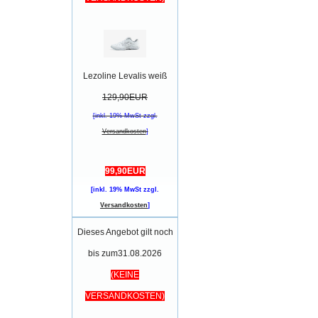
Lezoline Levalis weiß
129,90EUR
[inkl. 19% MwSt zzgl.
Versandkosten
]
99,90EUR
[inkl. 19% MwSt zzgl.
Versandkosten
]
Dieses Angebot gilt noch
bis zum31.08.2026
(KEINE
VERSANDKOSTEN)