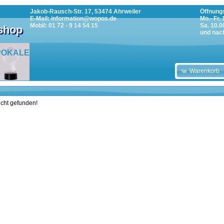
Jakob-Rausch-Str. 17, 53474 Ahrweiler
Öffnungs
E-Mail: information@wopos.de
Mo.- Fr.
Mobil: 01 72 - 9 14 54 15
Sa. 10.0
tshop
und nac
POKALE
Warenkorb
icht gefunden!