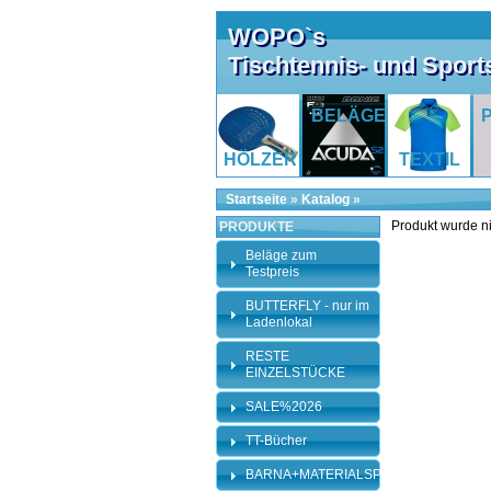
WOPO`s
Tischtennis- und Spor
BELÄGE
HÖLZER
TEXTIL
Startseite
»
Katalog
»
Produkt wurde n
PRODUKTE
Beläge zum
Testpreis
BUTTERFLY - nur im
Ladenlokal
RESTE
EINZELSTÜCKE
SALE%2026
TT-Bücher
BARNA+MATERIALSPEZI