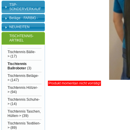
TSP-
SONDERVERKAUF
Beläge - FARBIG -
NEUHEITEN
TISCHTENNIS-
ARTIKEL
Tischtennis Bälle-
>
(17)
Tischtennis
Ballroboter
(3)
Tischtennis Beläge-
>
(147)
Produkt momentan nicht vorrätig!
Tischtennis Hölzer-
>
(94)
Tischtennis Schuhe-
>
(14)
Tischtennis Taschen,
Hüllen->
(39)
Tischtennis Textilien-
>
(89)