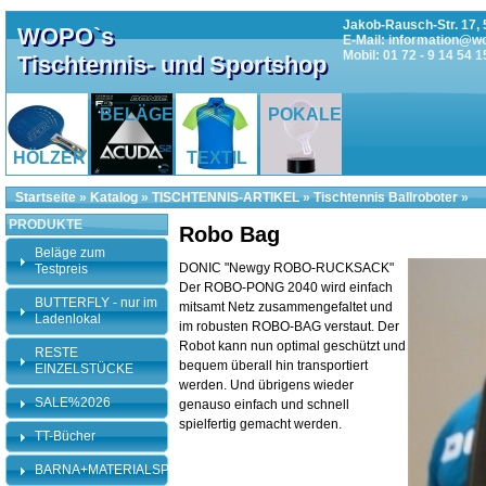
Jakob-Rausch-Str. 17, 
WOPO`s
E-Mail: information@w
Mobil: 01 72 - 9 14 54 1
Tischtennis- und Sportshop
BELÄGE
POKALE
HÖLZER
TEXTIL
Startseite
»
Katalog
»
TISCHTENNIS-ARTIKEL
»
Tischtennis Ballroboter
»
PRODUKTE
Robo Bag
Beläge zum
DONIC "Newgy ROBO-RUCKSACK"
Testpreis
Der ROBO-PONG 2040 wird einfach
BUTTERFLY - nur im
mitsamt Netz zusammengefaltet und
Ladenlokal
im robusten ROBO-BAG verstaut. Der
Robot kann nun optimal geschützt und
RESTE
bequem überall hin transportiert
EINZELSTÜCKE
werden. Und übrigens wieder
SALE%2026
genauso einfach und schnell
spielfertig gemacht werden.
TT-Bücher
BARNA+MATERIALSPEZI