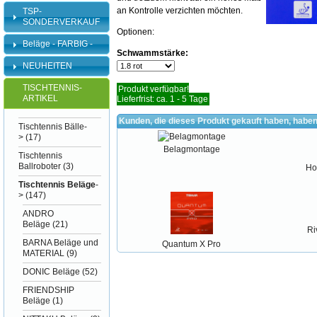
an Kontrolle verzichten möchten.
TSP-
SONDERVERKAUF
Optionen:
Beläge - FARBIG -
Schwammstärke:
NEUHEITEN
TISCHTENNIS-
Produkt verfügbar!
ARTIKEL
Lieferfrist: ca. 1 - 5 Tage
Kunden, die dieses Produkt gekauft haben, haben
Tischtennis Bälle-
>
(17)
Belagmontage
Tischtennis
Ballroboter
(3)
Ho
Tischtennis Beläge
-
>
(147)
ANDRO
Beläge
(21)
Ri
BARNA Beläge und
Quantum X Pro
MATERIAL
(9)
DONIC Beläge
(52)
FRIENDSHIP
Beläge
(1)