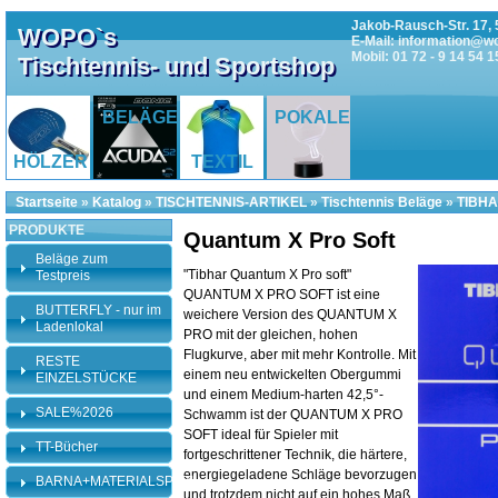
Jakob-Rausch-Str. 17, 
WOPO`s
E-Mail: information@w
Mobil: 01 72 - 9 14 54 1
Tischtennis- und Sportshop
BELÄGE
POKALE
HÖLZER
TEXTIL
Startseite
»
Katalog
»
TISCHTENNIS-ARTIKEL
»
Tischtennis Beläge
»
TIBHA
PRODUKTE
Quantum X Pro Soft
Beläge zum
"Tibhar Quantum X Pro soft"
Testpreis
QUANTUM X PRO SOFT ist eine
BUTTERFLY - nur im
weichere Version des QUANTUM X
Ladenlokal
PRO mit der gleichen, hohen
Flugkurve, aber mit mehr Kontrolle. Mit
RESTE
einem neu entwickelten Obergummi
EINZELSTÜCKE
und einem Medium-harten 42,5°-
SALE%2026
Schwamm ist der QUANTUM X PRO
SOFT ideal für Spieler mit
TT-Bücher
fortgeschrittener Technik, die härtere,
energiegeladene Schläge bevorzugen
BARNA+MATERIALSPEZI
und trotzdem nicht auf ein hohes Maß