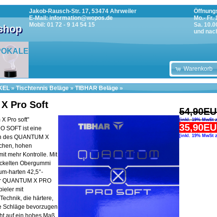
Jakob-Rausch-Str. 17, 53474 Ahrweiler
Öffnungs
E-Mail: information@wopos.de
Mo.- Fr.
Mobil: 01 72 - 9 14 54 15
Sa. 10.0
tshop
und nac
POKALE
Warenkorb
KEL
»
Tischtennis Beläge
»
TIBHAR Beläge
»
X Pro Soft
54,90E
X Pro soft"
[inkl. 19% MwSt 
35,90E
 SOFT ist eine
[inkl. 19% MwSt 
on des QUANTUM X
ichen, hohen
mit mehr Kontrolle. Mit
ickelten Obergummi
m-harten 42,5°-
er QUANTUM X PRO
ieler mit
 Technik, die härtere,
e Schläge bevorzugen
ht auf ein hohes Maß