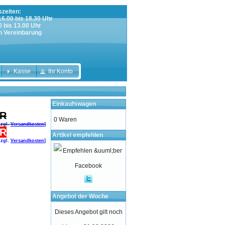
zeiten:
 16.00 bis 18.30 Uhr
0 bis 13.00 Uhr
h Vereinbarung
Kasse
Ihr Konto
Einkaufswagen
UR
0 Waren
zzgl.
Versandkosten
]
UR
Artikel empfehlen
zzgl.
Versandkosten
]
Angebot der Woche
Dieses Angebot gilt noch