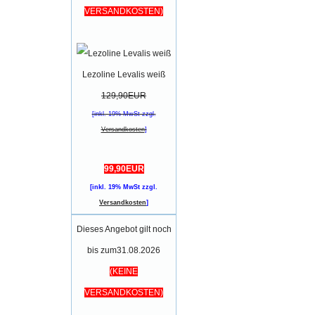
VERSANDKOSTEN)
Lezoline Levalis weiß
129,90EUR
[inkl. 19% MwSt zzgl.
Versandkosten
]
99,90EUR
[inkl. 19% MwSt zzgl.
Versandkosten
]
Dieses Angebot gilt noch
bis zum31.08.2026
(KEINE
VERSANDKOSTEN)