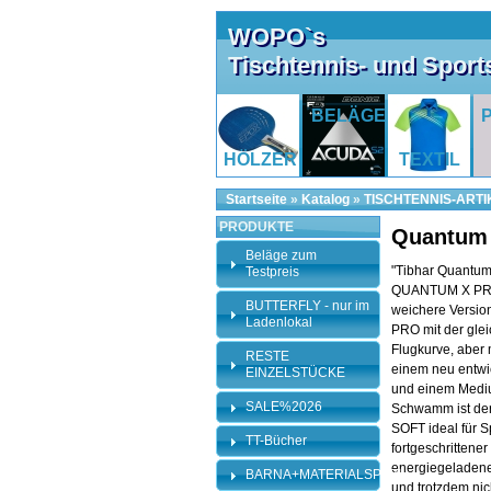
WOPO`s
Tischtennis- und Spor
BELÄGE
HÖLZER
TEXTIL
Startseite
»
Katalog
»
TISCHTENNIS-ARTI
PRODUKTE
Quantum 
Beläge zum
"Tibhar Quantum 
Testpreis
QUANTUM X PRO
BUTTERFLY - nur im
weichere Versi
Ladenlokal
PRO mit der gle
Flugkurve, aber 
RESTE
einem neu entw
EINZELSTÜCKE
und einem Mediu
SALE%2026
Schwamm ist d
SOFT ideal für Sp
TT-Bücher
fortgeschrittener
energiegeladen
BARNA+MATERIALSPEZI
und trotzdem nic