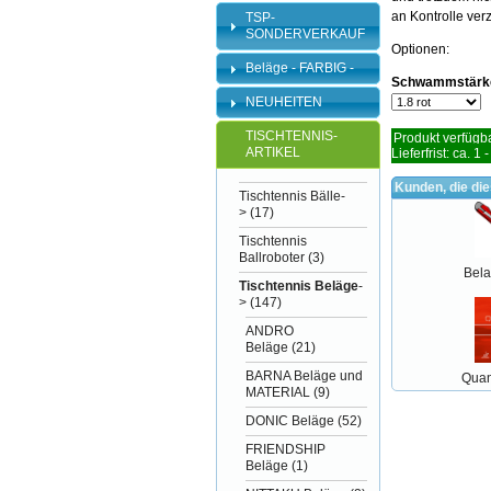
an Kontrolle ver
TSP-
SONDERVERKAUF
Optionen:
Beläge - FARBIG -
Schwammstärk
NEUHEITEN
TISCHTENNIS-
Produkt verfügba
ARTIKEL
Lieferfrist: ca. 1 
Kunden, die di
Tischtennis Bälle-
>
(17)
Tischtennis
Ballroboter
(3)
Bel
Tischtennis Beläge
-
>
(147)
ANDRO
Beläge
(21)
BARNA Beläge und
Quan
MATERIAL
(9)
DONIC Beläge
(52)
FRIENDSHIP
Beläge
(1)