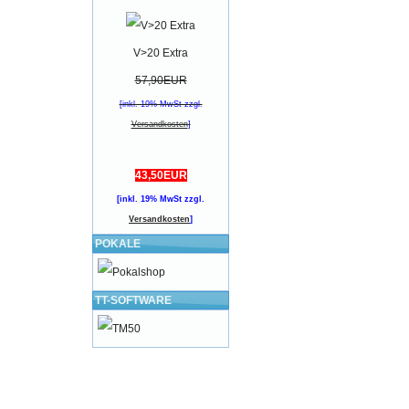
V>20 Extra
57,90EUR
[inkl. 19% MwSt zzgl.
Versandkosten
]
43,50EUR
[inkl. 19% MwSt zzgl.
Versandkosten
]
POKALE
TT-SOFTWARE