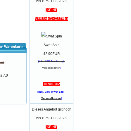
bis zum31.08.2026
(KEINE
VERSANDKOSTEN)
Swat Spin
den Warenkorb
42,90EUR
[inkl. 19% MwSt zzgl.
Versandkosten
]
s 7.0
30,90EUR
[inkl. 19% MwSt zzgl.
Versandkosten
]
Dieses Angebot gilt noch
bis zum31.08.2026
(KEINE