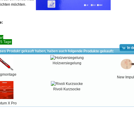
zichten möchten.
e:
r!
- 5 Tage
In 
eses Produkt gekauft haben, haben auch folgende Produkte gekauft:
Holzversiegelung
agmontage
New Impul
Rivoli Kurzsocke
tum X Pro