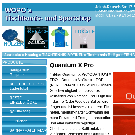
Jakob-Rausch-Str. 17, 
WOPO`s
E-Mail: information@w
Mobil: 01 72 - 9 14 54 1
Tischtennis- und Sportshop
BELÄGE
POKALE
HÖLZER
TEXTIL
Startseite
»
Katalog
»
TISCHTENNIS-ARTIKEL
»
Tischtennis Beläge
»
TIBHA
PRODUKTE
Quantum X Pro
Beläge zum
"Tibhar Quantum X Pro" QUANTUM X
Testpreis
PRO – Der neue Maßstab – POP
BUTTERFLY - nur im
(PERFORMANCE ON POINT) Höhere
Ladenlokal
Geschwindigkeit, ein besseres
Verhältnis von Rotation und Flugkurve
RESTE
– das heißt der Weg des Balles wird
EINZELSTÜCKE
länger und ist besser zu steuern. Ein
SALE%2026
neuer, medium-harter Schwamm der
mehr Power und Energie transportiert
TT-Bücher
und eine dynamisch-griffige
Oberfläche, die die Ballkontaktzeit
BARNA+MATERIALSPEZI
verlängert, zeichnen den Quantum X