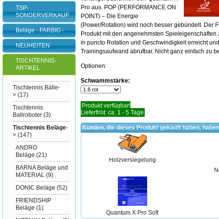
Pro aus. POP (PERFORMANCE ON
TSP-
SONDERVERKAUF
POINT) – Die Energie
(Power/Rotation) wird noch besser gebündelt. Der Fo
Beläge - FARBIG -
Produkt mit den angenehmsten Spieleigenschaften
in puncto Rotation und Geschwindigkeit erreicht und
NEUHEITEN
Trainingsaufwand abrufbar. Nicht ganz einfach zu be
TISCHTENNIS-
Optionen:
ARTIKEL
Schwammstärke:
Tischtennis Bälle-
>
(17)
Produkt verfügbar!
Tischtennis
Lieferfrist: ca. 1 - 5 Tage
Ballroboter
(3)
Tischtennis Beläge
-
Kunden, die dieses Produkt gekauft haben, haben
>
(147)
ANDRO
Beläge
(21)
Holzversiegelung
BARNA Beläge und
N
MATERIAL
(9)
DONIC Beläge
(52)
FRIENDSHIP
Beläge
(1)
Quantum X Pro Soft