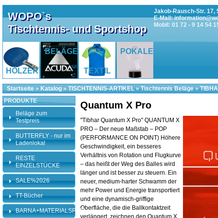
Jakob-Rausch-Str. 17, 
WOPO`s
E-Mail: information@w
Mobil: 01 72 - 9 14 54 1
Tischtennis- und Sportshop
BELÄGE
POKALE
HÖLZER
TEXTIL
Startseite
»
Katalog
»
TISCHTENNIS-ARTIKEL
»
Tischtennis Beläge
»
TIBHA
PRODUKTE
Quantum X Pro
Beläge zum
"Tibhar Quantum X Pro" QUANTUM X
Testpreis
PRO – Der neue Maßstab – POP
BUTTERFLY - nur im
(PERFORMANCE ON POINT) Höhere
Ladenlokal
Geschwindigkeit, ein besseres
Verhältnis von Rotation und Flugkurve
RESTE
– das heißt der Weg des Balles wird
EINZELSTÜCKE
länger und ist besser zu steuern. Ein
SALE%2026
neuer, medium-harter Schwamm der
mehr Power und Energie transportiert
TT-Bücher
und eine dynamisch-griffige
Oberfläche, die die Ballkontaktzeit
BARNA+MATERIALSPEZI
verlängert, zeichnen den Quantum X