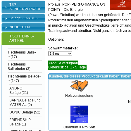
Pro aus. POP (PERFORMANCE ON
TSP-
SONDERVERKAUF
POINT) – Die Energie
(Power/Rotation) wird noch besser gebündelt. Der Fo
Beläge - FARBIG -
Produkt mit den angenehmsten Spieleigenschaften
in puncto Rotation und Geschwindigkeit erreicht und
NEUHEITEN
Trainingsaufwand abrufbar. Nicht ganz einfach zu be
TISCHTENNIS-
Optionen:
ARTIKEL
Schwammstärke:
Tischtennis Bälle-
>
(17)
Produkt verfügbar!
Tischtennis
Lieferfrist: ca. 1 - 5 Tage
Ballroboter
(3)
Tischtennis Beläge
-
Kunden, die dieses Produkt gekauft haben, haben
>
(147)
ANDRO
Beläge
(21)
Holzversiegelung
BARNA Beläge und
N
MATERIAL
(9)
DONIC Beläge
(52)
FRIENDSHIP
Beläge
(1)
Quantum X Pro Soft