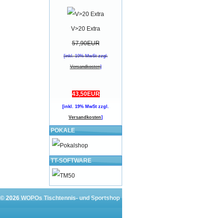
V>20 Extra
57,90EUR
[inkl. 19% MwSt zzgl.
Versandkosten
]
43,50EUR
[inkl. 19% MwSt zzgl.
Versandkosten
]
POKALE
TT-SOFTWARE
 © 2026
WOPOs Tischtennis- und Sportshop