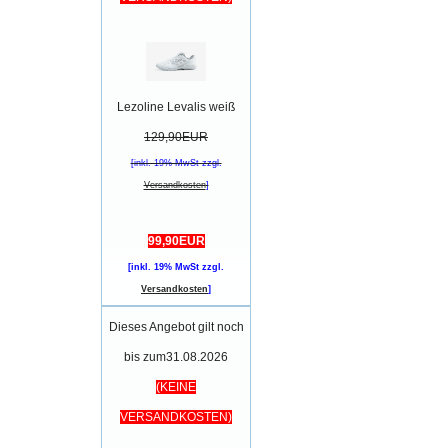
Lezoline Levalis weiß
129,90EUR
[inkl. 19% MwSt zzgl.
Versandkosten
]
99,90EUR
[inkl. 19% MwSt zzgl.
Versandkosten
]
Dieses Angebot gilt noch
bis zum31.08.2026
(KEINE
VERSANDKOSTEN)