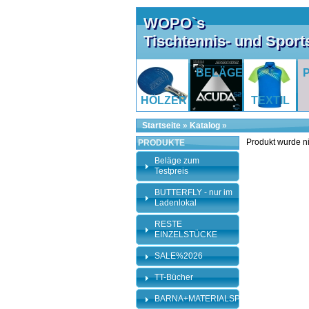
WOPO`s
Tischtennis- und Spor
BELÄGE
HÖLZER
TEXTIL
Startseite
»
Katalog
»
Produkt wurde n
PRODUKTE
Beläge zum
Testpreis
BUTTERFLY - nur im
Ladenlokal
RESTE
EINZELSTÜCKE
SALE%2026
TT-Bücher
BARNA+MATERIALSPEZI