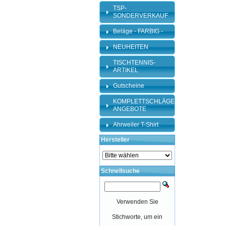
TSP-
SONDERVERKAUF
Beläge - FARBIG -
NEUHEITEN
TISCHTENNIS-
ARTIKEL
Gutscheine
KOMPLETTSCHLÄGER-
ANGEBOTE
Ahrweiler T-Shirt
Hersteller
Schnellsuche
Verwenden Sie
Stichworte, um ein