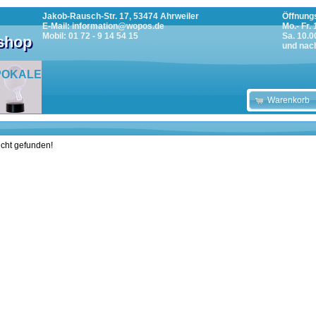
Jakob-Rausch-Str. 17, 53474 Ahrweiler
Öffnungs
E-Mail: information@wopos.de
Mo.- Fr.
Mobil: 01 72 - 9 14 54 15
Sa. 10.0
tshop
und nac
POKALE
Warenkorb
icht gefunden!