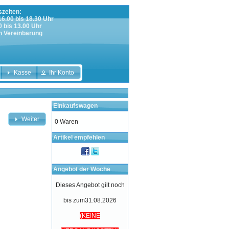
zeiten:
 16.00 bis 18.30 Uhr
0 bis 13.00 Uhr
h Vereinbarung
Kasse
Ihr Konto
Einkaufswagen
Weiter
0 Waren
Artikel empfehlen
Angebot der Woche
Dieses Angebot gilt noch
bis zum31.08.2026
(KEINE