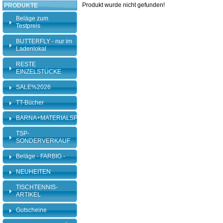
Produkt wurde nicht gefunden!
PRODUKTE
Beläge zum
Testpreis
BUTTERFLY - nur im
Ladenlokal
RESTE
EINZELSTÜCKE
SALE%2026
TT-Bücher
BARNA+MATERIALSPEZI
TSP-
SONDERVERKAUF
Beläge - FARBIG -
NEUHEITEN
TISCHTENNIS-
ARTIKEL
Gutscheine