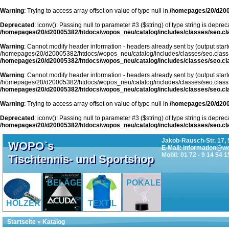
Warning
: Trying to access array offset on value of type null in
/homepages/20/d200
Deprecated
: iconv(): Passing null to parameter #3 ($string) of type string is deprec
/homepages/20/d20005382/htdocs/wopos_neu/catalog/includes/classes/seo.cl
Warning
: Cannot modify header information - headers already sent by (output start
/homepages/20/d20005382/htdocs/wopos_neu/catalog/includes/classes/seo.class
/homepages/20/d20005382/htdocs/wopos_neu/catalog/includes/classes/seo.cl
Warning
: Cannot modify header information - headers already sent by (output start
/homepages/20/d20005382/htdocs/wopos_neu/catalog/includes/classes/seo.class
/homepages/20/d20005382/htdocs/wopos_neu/catalog/includes/classes/seo.cl
Warning
: Trying to access array offset on value of type null in
/homepages/20/d200
Deprecated
: iconv(): Passing null to parameter #3 ($string) of type string is deprec
/homepages/20/d20005382/htdocs/wopos_neu/catalog/includes/classes/seo.cl
Jakob-Rausch-Str. 17, 
WOPO`s
E-Mail: information@w
Mobil: 01 72 - 9 14 54 1
Tischtennis- und Sportshop
BELÄGE
POKALE
HÖLZER
TEXTIL
Startseite
»
Katalog