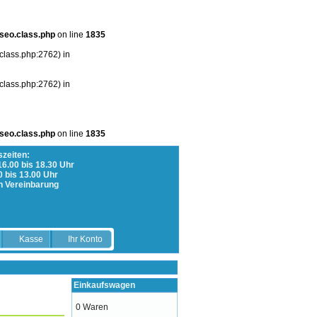
seo.class.php
on line
1835
class.php:2762) in
class.php:2762) in
seo.class.php
on line
1835
zeiten:
 16.00 bis 18.30 Uhr
0 bis 13.00 Uhr
h Vereinbarung
Kasse
Ihr Konto
Einkaufswagen
0 Waren