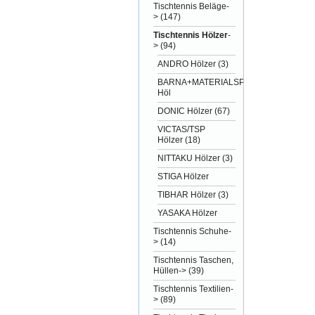
Tischtennis Beläge-
>
(147)
Tischtennis Hölzer
-
>
(94)
ANDRO Hölzer
(3)
BARNA+MATERIALSPEZI
Höl
DONIC Hölzer
(67)
VICTAS/TSP
Hölzer
(18)
NITTAKU Hölzer
(3)
STIGA Hölzer
TIBHAR Hölzer
(3)
YASAKA Hölzer
Tischtennis Schuhe-
>
(14)
Tischtennis Taschen,
Hüllen->
(39)
Tischtennis Textilien-
>
(89)