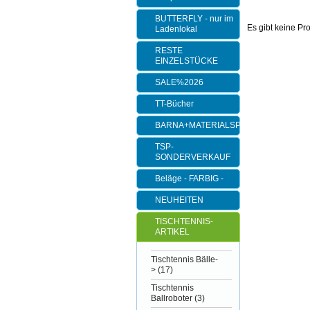
BUTTERFLY - nur im
Es gibt keine Pr
Ladenlokal
RESTE
EINZELSTÜCKE
SALE%2026
TT-Bücher
BARNA+MATERIALSPEZI
TSP-
SONDERVERKAUF
Beläge - FARBIG -
NEUHEITEN
TISCHTENNIS-
ARTIKEL
Tischtennis Bälle-
>
(17)
Tischtennis
Ballroboter
(3)