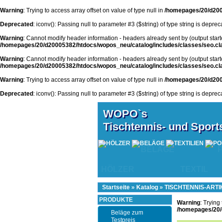
Warning
: Trying to access array offset on value of type null in
/homepages/20/d200
Deprecated
: iconv(): Passing null to parameter #3 ($string) of type string is depre
Warning
: Cannot modify header information - headers already sent by (output st
/homepages/20/d20005382/htdocs/wopos_neu/catalog/includes/classes/seo.cl
Warning
: Cannot modify header information - headers already sent by (output st
/homepages/20/d20005382/htdocs/wopos_neu/catalog/includes/classes/seo.cl
Warning
: Trying to access array offset on value of type null in
/homepages/20/d200
Deprecated
: iconv(): Passing null to parameter #3 ($string) of type string is depre
WOPO`s
Tischtennis- und Spor
BELÄGE
HÖLZER
TEXTIL
Startseite
»
Katalog
»
TISCHTENNIS-ARTI
PRODUKTE
Warning
: Trying
/homepages/20/
Beläge zum
Testpreis