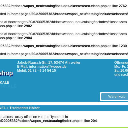
05382/htdocs/wopos_neu/catalog/includes/classes/seo.class.php
on line
2762
cated in
/homepages/20/d20005382/htdocs/wopos_neu/catalog/includes/classes/
arted at /homepages/20/d20005382/htdocs/wopos_neu/catalog/includes/classes/seo.
ass.php
on line
2902
arted at /homepages/20/d20005382/htdocs/wopos_neu/catalog/includes/classes/seo.
ass.php
on line
2904
05382/htdocs/wopos_neu/catalog/includes/classes/seo.class.php
on line
1230
cated in
/homepages/20/d20005382/htdocs/wopos_neu/catalog/includes/classes/
Jakob-Rausch-Str. 17, 53474 Ahrweiler
Öffnungs
E-Mail: information@wopos.de
Mo.- Fr.
Mobil: 01 72 - 9 14 54 15
Sa. 10.0
tshop
und nac
POKALE
Warenkorb
KEL
»
Tischtennis Hölzer
 to access array offset on value of type null in
d20005382/htdocs/wopos_neu/catalog/index.php
on line
204