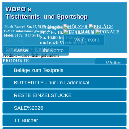
WOPO`s
Tischtennis- und Sportshop
Jakob-Rausch-Str. 17, 53474 Ahrweiler
Öffnungszeiten:
BELÄGE
POKALE
E-Mail: information@wopos.de
Mo.- Fr. 16.00 bis 18.30 Uhr
Mobil: 01 72 - 9 14 54 15
Sa. 10.00 bis 13.00 Uhr
Warenkorb
HÖLZER
TEXTIL
und nach Vereinbarung
Startseite
»
Katalog
»
Kasse
Ihr Konto
Produkt wurde nicht gefunden!
PRODUKTE
Weiter
Beläge zum Testpreis
BUTTERFLY - nur im Ladenlokal
RESTE EINZELSTÜCKE
SALE%2026
TT-Bücher